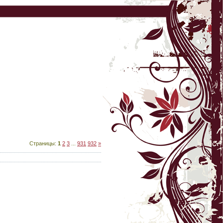
Страницы
:
1
2
3
...
931
932
»