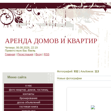
АРЕНДА ДОМОВ И КВАРТИР
Четверг, 06.08.2026, 22:19
Приветствую Вас
Гость
Главная
|
Регистрация
|
Вход
|
RSS
Фотографий:
932
| Альбомов:
113
Меню сайта
Новые фотографии
о нас
фото квартир, домов, гостиниц
контакты
бронирование
доска объявлений
06.10.2010
гостевая книга
аренда яхт