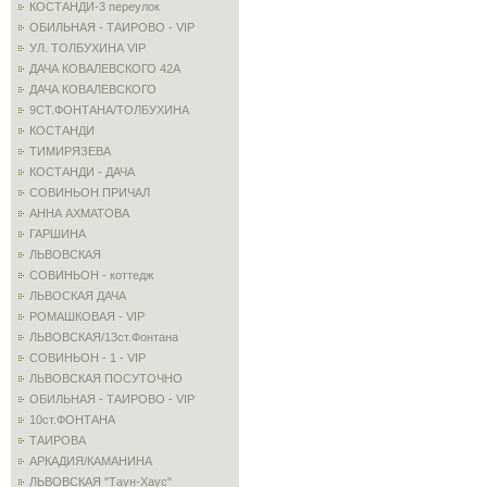
КОСТАНДИ-3 переулок
ОБИЛЬНАЯ - ТАИРОВО - VIP
УЛ. ТОЛБУХИНА VIP
ДАЧА КОВАЛЕВСКОГО 42А
ДАЧА КОВАЛЕВСКОГО
9СТ.ФОНТАНА/ТОЛБУХИНА
КОСТАНДИ
ТИМИРЯЗЕВА
КОСТАНДИ - ДАЧА
СОВИНЬОН ПРИЧАЛ
АННА АХМАТОВА
ГАРШИНА
ЛЬВОВСКАЯ
СОВИНЬОН - коттедж
ЛЬВОСКАЯ ДАЧА
РОМАШКОВАЯ - VIP
ЛЬВОВСКАЯ/13ст.Фонтана
СОВИНЬОН - 1 - VIP
ЛЬВОВСКАЯ ПОСУТОЧНО
ОБИЛЬНАЯ - ТАИРОВО - VIP
10ст.ФОНТАНА
ТАИРОВА
АРКАДИЯ/КАМАНИНА
ЛЬВОВСКАЯ "Таун-Хаус"