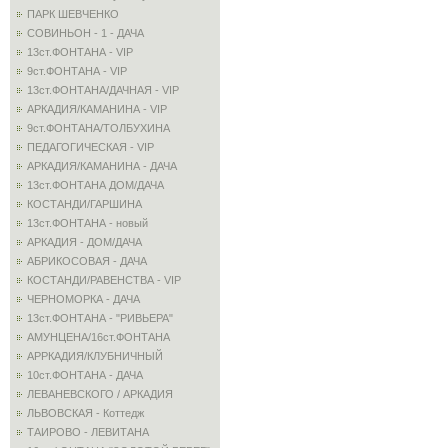
ПАРК ШЕВЧЕНКО
СОВИНЬОН - 1 - ДАЧА
13ст.ФОНТАНА - VIP
9ст.ФОНТАНА - VIP
13ст.ФОНТАНА/ДАЧНАЯ - VIP
АРКАДИЯ/КАМАНИНА - VIP
9ст.ФОНТАНА/ТОЛБУХИНА
ПЕДАГОГИЧЕСКАЯ - VIP
АРКАДИЯ/КАМАНИНА - ДАЧА
13ст.ФОНТАНА ДОМ/ДАЧА
КОСТАНДИ/ГАРШИНА
13ст.ФОНТАНА - новый
АРКАДИЯ - ДОМ/ДАЧА
АБРИКОСОВАЯ - ДАЧА
КОСТАНДИ/РАВЕНСТВА - VIP
ЧЕРНОМОРКА - ДАЧА
13ст.ФОНТАНА - "РИВЬЕРА"
АМУНЦЕНА/16ст.ФОНТАНА
АРРКАДИЯ/КЛУБНИЧНЫЙ
10ст.ФОНТАНА - ДАЧА
ЛЕВАНЕВСКОГО / АРКАДИЯ
ЛЬВОВСКАЯ - Коттедж
ТАИРОВО - ЛЕВИТАНА