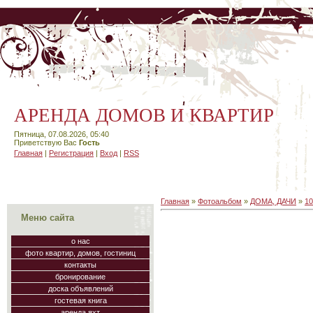
АРЕНДА ДОМОВ И КВАРТИР
Пятница, 07.08.2026, 05:40
Приветствую Вас
Гость
Главная
|
Регистрация
|
Вход
|
RSS
Главная
»
Фотоальбом
»
ДОМА, ДАЧИ
»
10
Меню сайта
о нас
фото квартир, домов, гостиниц
контакты
бронирование
доска объявлений
гостевая книга
аренда яхт