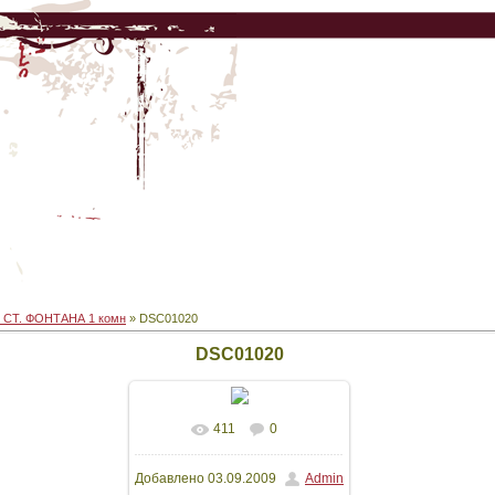
 СТ. ФОНТАНА 1 комн
» DSC01020
DSC01020
411
0
В реальном размере
Добавлено
03.09.2009
Admin
1536x2048
/ 436.0Kb