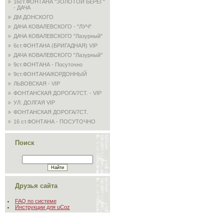
16ст.ФОНТАНА "ЗОЛОТОЙ БЕРЕГ"
- ДАЧА
ДМ.ДОНСКОГО
ДАЧА КОВАЛЕВСКОГО - "ЛУЧ"
ДАЧА КОВАЛЕВСКОГО "Лазурный"
6ст.ФОНТАНА (БРИГАДНАЯ) VIP
ДАЧА КОВАЛЕВСКОГО "Лазурный"
9ст.ФОНТАНА - Посуточно
9ст.ФОНТАНА/КОРДОННЫЙ
ЛЬВОВСКАЯ - VIP
ФОНТАНСКАЯ ДОРОГА/7СТ. - VIP
УЛ. ДОЛГАЯ VIP
ФОНТАНСКАЯ ДОРОГА/7СТ.
16 ст.ФОНТАНА - ПОСУТОЧНО
Поиск
Друзья сайта
FAQ по системе
Инструкции для uCoz