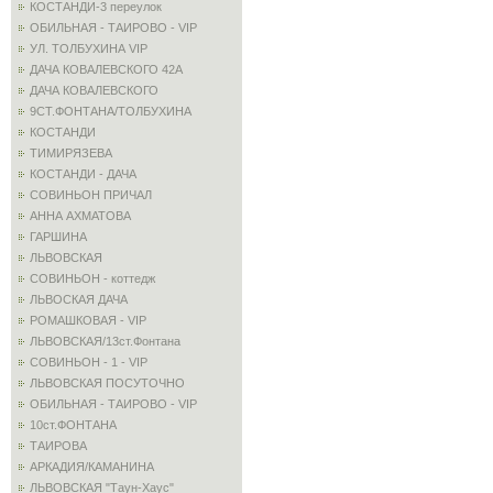
КОСТАНДИ-3 переулок
ОБИЛЬНАЯ - ТАИРОВО - VIP
УЛ. ТОЛБУХИНА VIP
ДАЧА КОВАЛЕВСКОГО 42А
ДАЧА КОВАЛЕВСКОГО
9СТ.ФОНТАНА/ТОЛБУХИНА
КОСТАНДИ
ТИМИРЯЗЕВА
КОСТАНДИ - ДАЧА
СОВИНЬОН ПРИЧАЛ
АННА АХМАТОВА
ГАРШИНА
ЛЬВОВСКАЯ
СОВИНЬОН - коттедж
ЛЬВОСКАЯ ДАЧА
РОМАШКОВАЯ - VIP
ЛЬВОВСКАЯ/13ст.Фонтана
СОВИНЬОН - 1 - VIP
ЛЬВОВСКАЯ ПОСУТОЧНО
ОБИЛЬНАЯ - ТАИРОВО - VIP
10ст.ФОНТАНА
ТАИРОВА
АРКАДИЯ/КАМАНИНА
ЛЬВОВСКАЯ "Таун-Хаус"