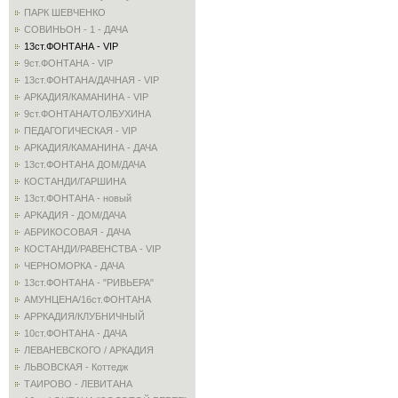
ПАРК ШЕВЧЕНКО
СОВИНЬОН - 1 - ДАЧА
13ст.ФОНТАНА - VIP
9ст.ФОНТАНА - VIP
13ст.ФОНТАНА/ДАЧНАЯ - VIP
АРКАДИЯ/КАМАНИНА - VIP
9ст.ФОНТАНА/ТОЛБУХИНА
ПЕДАГОГИЧЕСКАЯ - VIP
АРКАДИЯ/КАМАНИНА - ДАЧА
13ст.ФОНТАНА ДОМ/ДАЧА
КОСТАНДИ/ГАРШИНА
13ст.ФОНТАНА - новый
АРКАДИЯ - ДОМ/ДАЧА
АБРИКОСОВАЯ - ДАЧА
КОСТАНДИ/РАВЕНСТВА - VIP
ЧЕРНОМОРКА - ДАЧА
13ст.ФОНТАНА - "РИВЬЕРА"
АМУНЦЕНА/16ст.ФОНТАНА
АРРКАДИЯ/КЛУБНИЧНЫЙ
10ст.ФОНТАНА - ДАЧА
ЛЕВАНЕВСКОГО / АРКАДИЯ
ЛЬВОВСКАЯ - Коттедж
ТАИРОВО - ЛЕВИТАНА