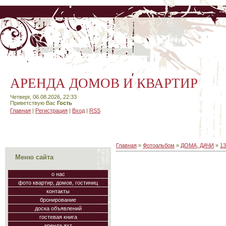
АРЕНДА ДОМОВ И КВАРТИР
Четверг, 06.08.2026, 22:33
Приветствую Вас
Гость
Главная
|
Регистрация
|
Вход
|
RSS
Главная
»
Фотоальбом
»
ДОМА, ДАЧИ
»
13
Меню сайта
о нас
фото квартир, домов, гостиниц
контакты
бронирование
доска объявлений
гостевая книга
аренда яхт