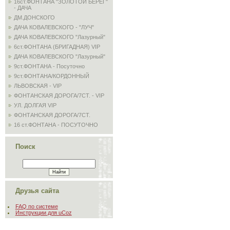
16ст.ФОНТАНА "ЗОЛОТОЙ БЕРЕГ"
- ДАЧА
ДМ.ДОНСКОГО
ДАЧА КОВАЛЕВСКОГО - "ЛУЧ"
ДАЧА КОВАЛЕВСКОГО "Лазурный"
6ст.ФОНТАНА (БРИГАДНАЯ) VIP
ДАЧА КОВАЛЕВСКОГО "Лазурный"
9ст.ФОНТАНА - Посуточно
9ст.ФОНТАНА/КОРДОННЫЙ
ЛЬВОВСКАЯ - VIP
ФОНТАНСКАЯ ДОРОГА/7СТ. - VIP
УЛ. ДОЛГАЯ VIP
ФОНТАНСКАЯ ДОРОГА/7СТ.
16 ст.ФОНТАНА - ПОСУТОЧНО
Поиск
Друзья сайта
FAQ по системе
Инструкции для uCoz