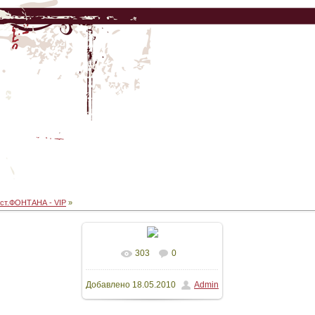
ст.ФОНТАНА - VIP
»
303
0
В реальном размере
Добавлено
18.05.2010
Admin
640x480
/ 89.0Kb