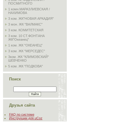
ПОСМИТНОГО
1 комн.МАРАЗЛИЕВСКАЯ /
НАХИМОВА
3 ком. ЖК"НОВАЯ АРКАДИЯ"
3 мон. ЖК "ВАЛМАКС"
3 ком. КОМИТЕТСКАЯ
3 ком. 10 СТ.ФОНТАНА
ЖК"Океанец"
1 ком. ЖК "ОКЕАНЕЦ"
3 ком. ЖК "МЕРСЕДЕС"
3ком. ЖК "КЛИМОВСКИЙ"
ШЕВЧЕНКО
5 ком. ЖК "ПОДКОВА"
Поиск
Друзья сайта
FAQ по системе
Инструкции для uCoz