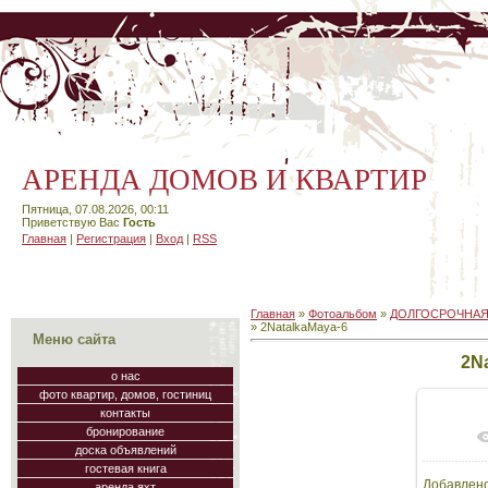
АРЕНДА ДОМОВ И КВАРТИР
Пятница, 07.08.2026, 00:11
Приветствую Вас
Гость
Главная
|
Регистрация
|
Вход
|
RSS
Главная
»
Фотоальбом
»
ДОЛГОСРОЧНАЯ
» 2NatalkaMaya-6
Меню сайта
2N
о нас
фото квартир, домов, гостиниц
контакты
бронирование
доска объявлений
гостевая книга
Добавлен
аренда яхт