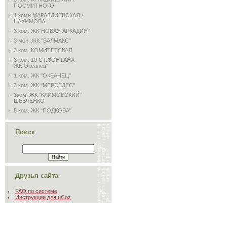
ПОСМИТНОГО
1 комн.МАРАЗЛИЕВСКАЯ /
НАХИМОВА
3 ком. ЖК"НОВАЯ АРКАДИЯ"
3 мон. ЖК "ВАЛМАКС"
3 ком. КОМИТЕТСКАЯ
3 ком. 10 СТ.ФОНТАНА
ЖК"Океанец"
1 ком. ЖК "ОКЕАНЕЦ"
3 ком. ЖК "МЕРСЕДЕС"
3ком. ЖК "КЛИМОВСКИЙ"
ШЕВЧЕНКО
5 ком. ЖК "ПОДКОВА"
Поиск
Друзья сайта
FAQ по системе
Инструкции для uCoz