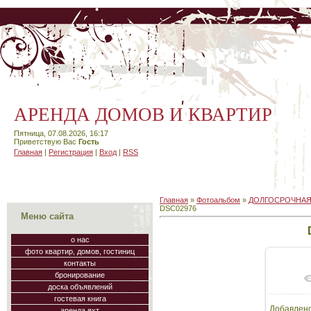
АРЕНДА ДОМОВ И КВАРТИР
Пятница, 07.08.2026, 16:17
Приветствую Вас
Гость
Главная
|
Регистрация
|
Вход
|
RSS
Главная
»
Фотоальбом
»
ДОЛГОСРОЧНАЯ
DSC02976
Меню сайта
о нас
фото квартир, домов, гостиниц
контакты
бронирование
В
доска объявлений
гостевая книга
Добавлен
аренда яхт