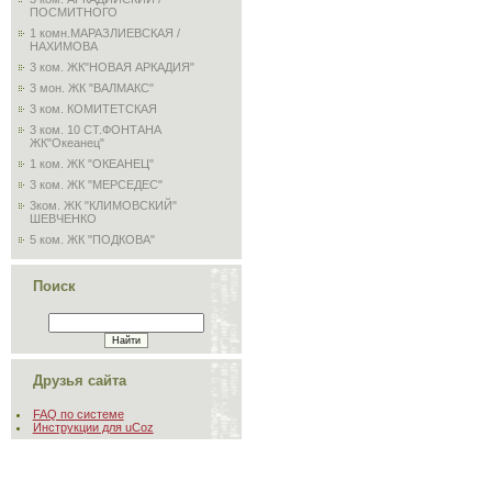
ПОСМИТНОГО
1 комн.МАРАЗЛИЕВСКАЯ /
НАХИМОВА
3 ком. ЖК"НОВАЯ АРКАДИЯ"
3 мон. ЖК "ВАЛМАКС"
3 ком. КОМИТЕТСКАЯ
3 ком. 10 СТ.ФОНТАНА
ЖК"Океанец"
1 ком. ЖК "ОКЕАНЕЦ"
3 ком. ЖК "МЕРСЕДЕС"
3ком. ЖК "КЛИМОВСКИЙ"
ШЕВЧЕНКО
5 ком. ЖК "ПОДКОВА"
Поиск
Друзья сайта
FAQ по системе
Инструкции для uCoz