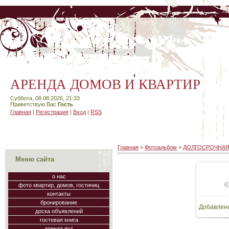
АРЕНДА ДОМОВ И КВАРТИР
Суббота, 08.08.2026, 21:33
Приветствую Вас
Гость
Главная
|
Регистрация
|
Вход
|
RSS
Главная
»
Фотоальбом
»
ДОЛГОСРОЧНАЯ
Меню сайта
о нас
фото квартир, домов, гостиниц
В
контакты
бронирование
Добавлен
112
доска объявлений
гостевая книга
аренда яхт