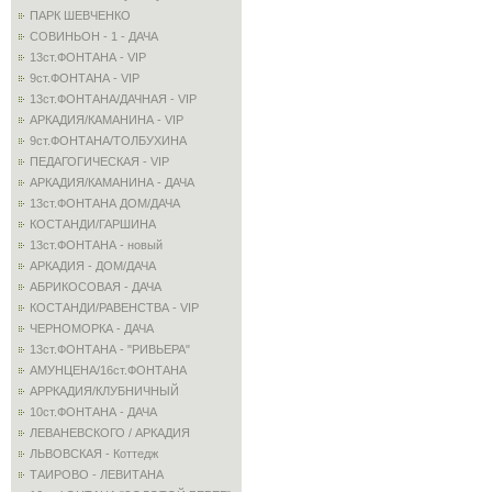
ПАРК ШЕВЧЕНКО
СОВИНЬОН - 1 - ДАЧА
13ст.ФОНТАНА - VIP
9ст.ФОНТАНА - VIP
13ст.ФОНТАНА/ДАЧНАЯ - VIP
АРКАДИЯ/КАМАНИНА - VIP
9ст.ФОНТАНА/ТОЛБУХИНА
ПЕДАГОГИЧЕСКАЯ - VIP
АРКАДИЯ/КАМАНИНА - ДАЧА
13ст.ФОНТАНА ДОМ/ДАЧА
КОСТАНДИ/ГАРШИНА
13ст.ФОНТАНА - новый
АРКАДИЯ - ДОМ/ДАЧА
АБРИКОСОВАЯ - ДАЧА
КОСТАНДИ/РАВЕНСТВА - VIP
ЧЕРНОМОРКА - ДАЧА
13ст.ФОНТАНА - "РИВЬЕРА"
АМУНЦЕНА/16ст.ФОНТАНА
АРРКАДИЯ/КЛУБНИЧНЫЙ
10ст.ФОНТАНА - ДАЧА
ЛЕВАНЕВСКОГО / АРКАДИЯ
ЛЬВОВСКАЯ - Коттедж
ТАИРОВО - ЛЕВИТАНА