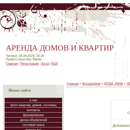
АРЕНДА ДОМОВ И КВАРТИР
Четверг, 06.08.2026, 20:26
Приветствую Вас
Гость
Главная
|
Регистрация
|
Вход
|
RSS
Главная
»
Фотоальбом
»
ДОМА, ДАЧИ
»
Л
Меню сайта
о нас
фото квартир, домов, гостиниц
контакты
В
бронирование
доска объявлений
гостевая книга
Добавлен
81
аренда яхт