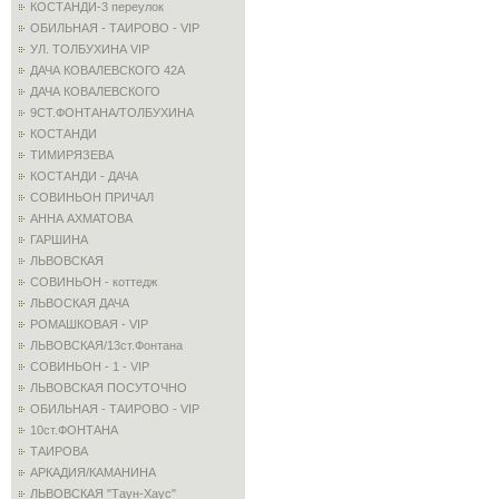
КОСТАНДИ-3 переулок
ОБИЛЬНАЯ - ТАИРОВО - VIP
УЛ. ТОЛБУХИНА VIP
ДАЧА КОВАЛЕВСКОГО 42А
ДАЧА КОВАЛЕВСКОГО
9СТ.ФОНТАНА/ТОЛБУХИНА
КОСТАНДИ
ТИМИРЯЗЕВА
КОСТАНДИ - ДАЧА
СОВИНЬОН ПРИЧАЛ
АННА АХМАТОВА
ГАРШИНА
ЛЬВОВСКАЯ
СОВИНЬОН - коттедж
ЛЬВОСКАЯ ДАЧА
РОМАШКОВАЯ - VIP
ЛЬВОВСКАЯ/13ст.Фонтана
СОВИНЬОН - 1 - VIP
ЛЬВОВСКАЯ ПОСУТОЧНО
ОБИЛЬНАЯ - ТАИРОВО - VIP
10ст.ФОНТАНА
ТАИРОВА
АРКАДИЯ/КАМАНИНА
ЛЬВОВСКАЯ "Таун-Хаус"