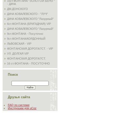
16ст.ФОНТАНА "ЗОЛОТОЙ БЕРЕГ"
- ДАЧА
ДМ.ДОНСКОГО
ДАЧА КОВАЛЕВСКОГО - "ЛУЧ"
ДАЧА КОВАЛЕВСКОГО "Лазурный"
6ст.ФОНТАНА (БРИГАДНАЯ) VIP
ДАЧА КОВАЛЕВСКОГО "Лазурный"
9ст.ФОНТАНА - Посуточно
9ст.ФОНТАНА/КОРДОННЫЙ
ЛЬВОВСКАЯ - VIP
ФОНТАНСКАЯ ДОРОГА/7СТ. - VIP
УЛ. ДОЛГАЯ VIP
ФОНТАНСКАЯ ДОРОГА/7СТ.
16 ст.ФОНТАНА - ПОСУТОЧНО
Поиск
Друзья сайта
FAQ по системе
Инструкции для uCoz