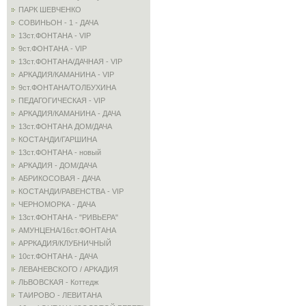
ПАРК ШЕВЧЕНКО
СОВИНЬОН - 1 - ДАЧА
13ст.ФОНТАНА - VIP
9ст.ФОНТАНА - VIP
13ст.ФОНТАНА/ДАЧНАЯ - VIP
АРКАДИЯ/КАМАНИНА - VIP
9ст.ФОНТАНА/ТОЛБУХИНА
ПЕДАГОГИЧЕСКАЯ - VIP
АРКАДИЯ/КАМАНИНА - ДАЧА
13ст.ФОНТАНА ДОМ/ДАЧА
КОСТАНДИ/ГАРШИНА
13ст.ФОНТАНА - новый
АРКАДИЯ - ДОМ/ДАЧА
АБРИКОСОВАЯ - ДАЧА
КОСТАНДИ/РАВЕНСТВА - VIP
ЧЕРНОМОРКА - ДАЧА
13ст.ФОНТАНА - "РИВЬЕРА"
АМУНЦЕНА/16ст.ФОНТАНА
АРРКАДИЯ/КЛУБНИЧНЫЙ
10ст.ФОНТАНА - ДАЧА
ЛЕВАНЕВСКОГО / АРКАДИЯ
ЛЬВОВСКАЯ - Коттедж
ТАИРОВО - ЛЕВИТАНА