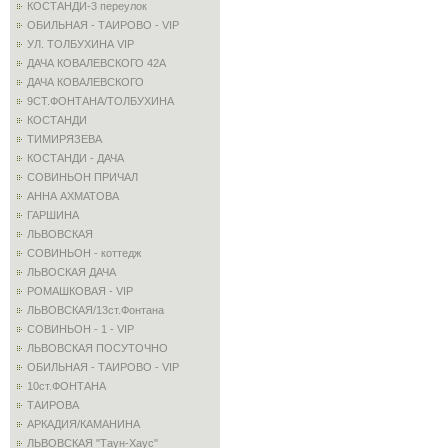
КОСТАНДИ-3 переулок
ОБИЛЬНАЯ - ТАИРОВО - VIP
УЛ. ТОЛБУХИНА VIP
ДАЧА КОВАЛЕВСКОГО 42А
ДАЧА КОВАЛЕВСКОГО
9СТ.ФОНТАНА/ТОЛБУХИНА
КОСТАНДИ
ТИМИРЯЗЕВА
КОСТАНДИ - ДАЧА
СОВИНЬОН ПРИЧАЛ
АННА АХМАТОВА
ГАРШИНА
ЛЬВОВСКАЯ
СОВИНЬОН - коттедж
ЛЬВОСКАЯ ДАЧА
РОМАШКОВАЯ - VIP
ЛЬВОВСКАЯ/13ст.Фонтана
СОВИНЬОН - 1 - VIP
ЛЬВОВСКАЯ ПОСУТОЧНО
ОБИЛЬНАЯ - ТАИРОВО - VIP
10ст.ФОНТАНА
ТАИРОВА
АРКАДИЯ/КАМАНИНА
ЛЬВОВСКАЯ "Таун-Хаус"