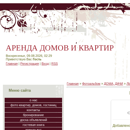
АРЕНДА ДОМОВ И КВАРТИР
Воскресенье, 09.08.2026, 02:29
Приветствую Вас
Гость
Главная
|
Регистрация
|
Вход
|
RSS
Главная
»
Фотоальбом
»
ДОМА, ДАЧИ
»
Л
Меню сайта
о нас
фото квартир, домов, гостиниц
контакты
В
бронирование
доска объявлений
гостевая книга
Добавлен
230
аренда яхт