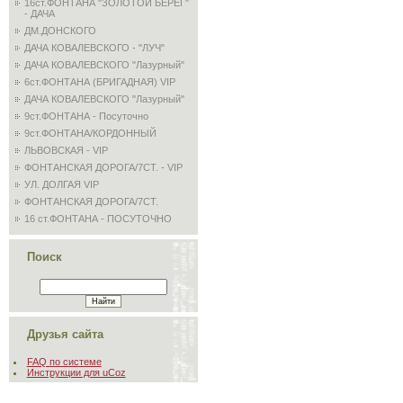
16ст.ФОНТАНА "ЗОЛОТОЙ БЕРЕГ"
- ДАЧА
ДМ.ДОНСКОГО
ДАЧА КОВАЛЕВСКОГО - "ЛУЧ"
ДАЧА КОВАЛЕВСКОГО "Лазурный"
6ст.ФОНТАНА (БРИГАДНАЯ) VIP
ДАЧА КОВАЛЕВСКОГО "Лазурный"
9ст.ФОНТАНА - Посуточно
9ст.ФОНТАНА/КОРДОННЫЙ
ЛЬВОВСКАЯ - VIP
ФОНТАНСКАЯ ДОРОГА/7СТ. - VIP
УЛ. ДОЛГАЯ VIP
ФОНТАНСКАЯ ДОРОГА/7СТ.
16 ст.ФОНТАНА - ПОСУТОЧНО
Поиск
Друзья сайта
FAQ по системе
Инструкции для uCoz