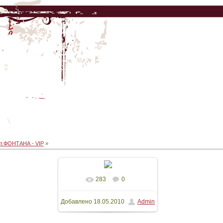
т.ФОНТАНА - VIP
»
283
0
В реальном размере
Добавлено
18.05.2010
Admin
480x640
/ 88.0Kb