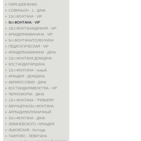
ПАРК ШЕВЧЕНКО
СОВИНЬОН - 1 - ДАЧА
13ст.ФОНТАНА - VIP
9ст.ФОНТАНА - VIP
13ст.ФОНТАНА/ДАЧНАЯ - VIP
АРКАДИЯ/КАМАНИНА - VIP
9ст.ФОНТАНА/ТОЛБУХИНА
ПЕДАГОГИЧЕСКАЯ - VIP
АРКАДИЯ/КАМАНИНА - ДАЧА
13ст.ФОНТАНА ДОМ/ДАЧА
КОСТАНДИ/ГАРШИНА
13ст.ФОНТАНА - новый
АРКАДИЯ - ДОМ/ДАЧА
АБРИКОСОВАЯ - ДАЧА
КОСТАНДИ/РАВЕНСТВА - VIP
ЧЕРНОМОРКА - ДАЧА
13ст.ФОНТАНА - "РИВЬЕРА"
АМУНЦЕНА/16ст.ФОНТАНА
АРРКАДИЯ/КЛУБНИЧНЫЙ
10ст.ФОНТАНА - ДАЧА
ЛЕВАНЕВСКОГО / АРКАДИЯ
ЛЬВОВСКАЯ - Коттедж
ТАИРОВО - ЛЕВИТАНА