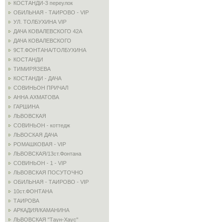
КОСТАНДИ-3 переулок
ОБИЛЬНАЯ - ТАИРОВО - VIP
УЛ. ТОЛБУХИНА VIP
ДАЧА КОВАЛЕВСКОГО 42А
ДАЧА КОВАЛЕВСКОГО
9СТ.ФОНТАНА/ТОЛБУХИНА
КОСТАНДИ
ТИМИРЯЗЕВА
КОСТАНДИ - ДАЧА
СОВИНЬОН ПРИЧАЛ
АННА АХМАТОВА
ГАРШИНА
ЛЬВОВСКАЯ
СОВИНЬОН - коттедж
ЛЬВОСКАЯ ДАЧА
РОМАШКОВАЯ - VIP
ЛЬВОВСКАЯ/13ст.Фонтана
СОВИНЬОН - 1 - VIP
ЛЬВОВСКАЯ ПОСУТОЧНО
ОБИЛЬНАЯ - ТАИРОВО - VIP
10ст.ФОНТАНА
ТАИРОВА
АРКАДИЯ/КАМАНИНА
ЛЬВОВСКАЯ "Таун-Хаус"