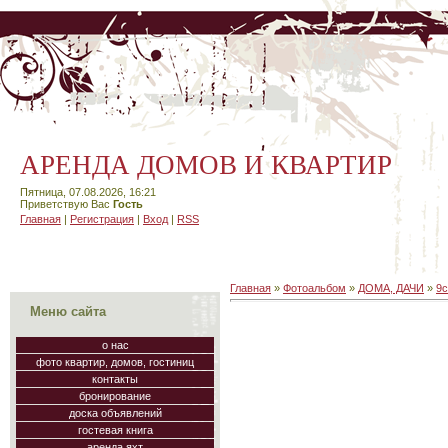
АРЕНДА ДОМОВ И КВАРТИР
Пятница, 07.08.2026, 16:21
Приветствую Вас
Гость
Главная
|
Регистрация
|
Вход
|
RSS
Главная
»
Фотоальбом
»
ДОМА, ДАЧИ
»
9с
Меню сайта
о нас
фото квартир, домов, гостиниц
контакты
бронирование
доска объявлений
гостевая книга
аренда яхт