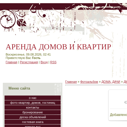
АРЕНДА ДОМОВ И КВАРТИР
Воскресенье, 09.08.2026, 02:41
Приветствую Вас
Гость
Главная
|
Регистрация
|
Вход
|
RSS
Главная
»
Фотоальбом
»
ДОМА, ДАЧИ
»
Д
Меню сайта
о нас
фото квартир, домов, гостиниц
В
контакты
бронирование
Добавлен
120
доска объявлений
гостевая книга
аренда яхт