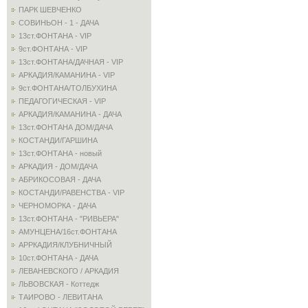
ПАРК ШЕВЧЕНКО
СОВИНЬОН - 1 - ДАЧА
13ст.ФОНТАНА - VIP
9ст.ФОНТАНА - VIP
13ст.ФОНТАНА/ДАЧНАЯ - VIP
АРКАДИЯ/КАМАНИНА - VIP
9ст.ФОНТАНА/ТОЛБУХИНА
ПЕДАГОГИЧЕСКАЯ - VIP
АРКАДИЯ/КАМАНИНА - ДАЧА
13ст.ФОНТАНА ДОМ/ДАЧА
КОСТАНДИ/ГАРШИНА
13ст.ФОНТАНА - новый
АРКАДИЯ - ДОМ/ДАЧА
АБРИКОСОВАЯ - ДАЧА
КОСТАНДИ/РАВЕНСТВА - VIP
ЧЕРНОМОРКА - ДАЧА
13ст.ФОНТАНА - "РИВЬЕРА"
АМУНЦЕНА/16ст.ФОНТАНА
АРРКАДИЯ/КЛУБНИЧНЫЙ
10ст.ФОНТАНА - ДАЧА
ЛЕВАНЕВСКОГО / АРКАДИЯ
ЛЬВОВСКАЯ - Коттедж
ТАИРОВО - ЛЕВИТАНА