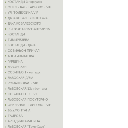
КОСТАНДИ-3 переулок
ОБИЛЬНАЯ - ТАИРОВО - VIP
УЛ. ТОЛБУХИНА VIP
ДАЧА КОВАЛЕВСКОГО 42А
ДАЧА КОВАЛЕВСКОГО
9СТ.ФОНТАНА/ТОЛБУХИНА
КОСТАНДИ
ТИМИРЯЗЕВА
КОСТАНДИ - ДАЧА
СОВИНЬОН ПРИЧАЛ
АННА АХМАТОВА
ГАРШИНА
ЛЬВОВСКАЯ
СОВИНЬОН - коттедж
ЛЬВОСКАЯ ДАЧА
РОМАШКОВАЯ - VIP
ЛЬВОВСКАЯ/13ст.Фонтана
СОВИНЬОН - 1 - VIP
ЛЬВОВСКАЯ ПОСУТОЧНО
ОБИЛЬНАЯ - ТАИРОВО - VIP
10ст.ФОНТАНА
ТАИРОВА
АРКАДИЯ/КАМАНИНА
ЛЬВОВСКАЯ "Таун-Хаус"