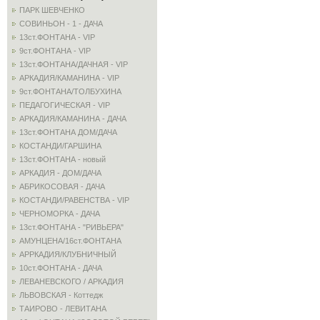
ПАРК ШЕВЧЕНКО
СОВИНЬОН - 1 - ДАЧА
13ст.ФОНТАНА - VIP
9ст.ФОНТАНА - VIP
13ст.ФОНТАНА/ДАЧНАЯ - VIP
АРКАДИЯ/КАМАНИНА - VIP
9ст.ФОНТАНА/ТОЛБУХИНА
ПЕДАГОГИЧЕСКАЯ - VIP
АРКАДИЯ/КАМАНИНА - ДАЧА
13ст.ФОНТАНА ДОМ/ДАЧА
КОСТАНДИ/ГАРШИНА
13ст.ФОНТАНА - новый
АРКАДИЯ - ДОМ/ДАЧА
АБРИКОСОВАЯ - ДАЧА
КОСТАНДИ/РАВЕНСТВА - VIP
ЧЕРНОМОРКА - ДАЧА
13ст.ФОНТАНА - "РИВЬЕРА"
АМУНЦЕНА/16ст.ФОНТАНА
АРРКАДИЯ/КЛУБНИЧНЫЙ
10ст.ФОНТАНА - ДАЧА
ЛЕВАНЕВСКОГО / АРКАДИЯ
ЛЬВОВСКАЯ - Коттедж
ТАИРОВО - ЛЕВИТАНА