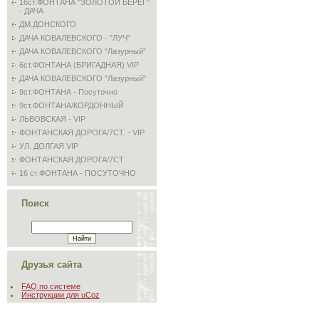
16ст.ФОНТАНА "ЗОЛОТОЙ БЕРЕГ"
- ДАЧА
ДМ.ДОНСКОГО
ДАЧА КОВАЛЕВСКОГО - "ЛУЧ"
ДАЧА КОВАЛЕВСКОГО "Лазурный"
6ст.ФОНТАНА (БРИГАДНАЯ) VIP
ДАЧА КОВАЛЕВСКОГО "Лазурный"
9ст.ФОНТАНА - Посуточно
9ст.ФОНТАНА/КОРДОННЫЙ
ЛЬВОВСКАЯ - VIP
ФОНТАНСКАЯ ДОРОГА/7СТ. - VIP
УЛ. ДОЛГАЯ VIP
ФОНТАНСКАЯ ДОРОГА/7СТ.
16 ст.ФОНТАНА - ПОСУТОЧНО
Поиск
Друзья сайта
FAQ по системе
Инструкции для uCoz