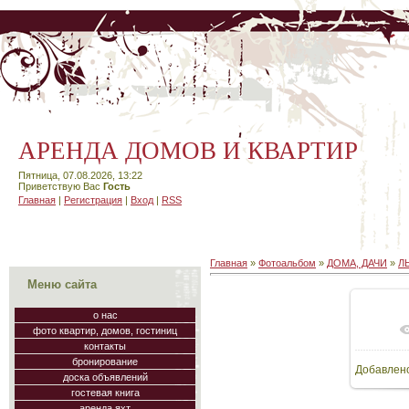
АРЕНДА ДОМОВ И КВАРТИР
Пятница, 07.08.2026, 13:22
Приветствую Вас
Гость
Главная
|
Регистрация
|
Вход
|
RSS
Главная
»
Фотоальбом
»
ДОМА, ДАЧИ
»
Л
Меню сайта
о нас
фото квартир, домов, гостиниц
В
контакты
бронирование
Добавлен
48
доска объявлений
гостевая книга
аренда яхт