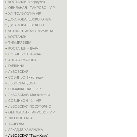
КОСТАНДИ-3 переулок
ОБИЛЬНАЯ - ТАИРОВО - VIP
УЛ. ТОЛБУХИНА VIP
ДАЧА КОВАЛЕВСКОГО 42А
ДАЧА КОВАЛЕВСКОГО
9СТ.ФОНТАНА/ТОЛБУХИНА
КОСТАНДИ
ТИМИРЯЗЕВА
КОСТАНДИ - ДАЧА
СОВИНЬОН ПРИЧАЛ
АННА АХМАТОВА
ГАРШИНА
ЛЬВОВСКАЯ
СОВИНЬОН - коттедж
ЛЬВОСКАЯ ДАЧА
РОМАШКОВАЯ - VIP
ЛЬВОВСКАЯ/13ст.Фонтана
СОВИНЬОН - 1 - VIP
ЛЬВОВСКАЯ ПОСУТОЧНО
ОБИЛЬНАЯ - ТАИРОВО - VIP
10ст.ФОНТАНА
ТАИРОВА
АРКАДИЯ/КАМАНИНА
ЛЬВОВСКАЯ "Таун-Хаус"