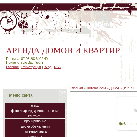
АРЕНДА ДОМОВ И КВАРТИР
Пятница, 07.08.2026, 02:40
Приветствую Вас
Гость
Главная
|
Регистрация
|
Вход
|
RSS
Главная
»
Фотоальбом
»
ДОМА, ДАЧИ
»
СО
Меню сайта
о нас
фото квартир, домов, гостиниц
В
контакты
бронирование
Добавлен
160
доска объявлений
гостевая книга
аренда яхт