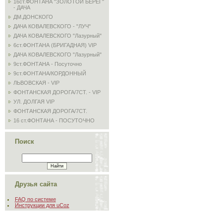
16ст.ФОНТАНА "ЗОЛОТОЙ БЕРЕГ"
- ДАЧА
ДМ.ДОНСКОГО
ДАЧА КОВАЛЕВСКОГО - "ЛУЧ"
ДАЧА КОВАЛЕВСКОГО "Лазурный"
6ст.ФОНТАНА (БРИГАДНАЯ) VIP
ДАЧА КОВАЛЕВСКОГО "Лазурный"
9ст.ФОНТАНА - Посуточно
9ст.ФОНТАНА/КОРДОННЫЙ
ЛЬВОВСКАЯ - VIP
ФОНТАНСКАЯ ДОРОГА/7СТ. - VIP
УЛ. ДОЛГАЯ VIP
ФОНТАНСКАЯ ДОРОГА/7СТ.
16 ст.ФОНТАНА - ПОСУТОЧНО
Поиск
Друзья сайта
FAQ по системе
Инструкции для uCoz