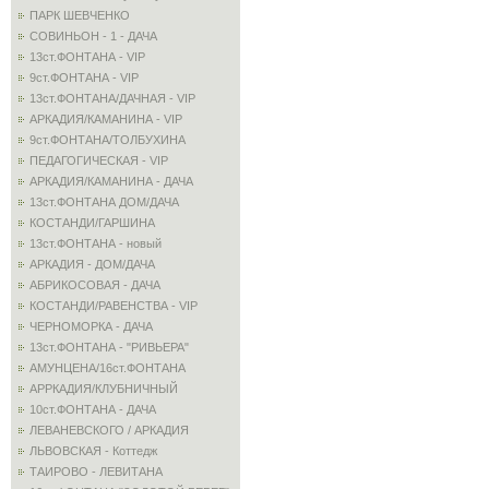
ПАРК ШЕВЧЕНКО
СОВИНЬОН - 1 - ДАЧА
13ст.ФОНТАНА - VIP
9ст.ФОНТАНА - VIP
13ст.ФОНТАНА/ДАЧНАЯ - VIP
АРКАДИЯ/КАМАНИНА - VIP
9ст.ФОНТАНА/ТОЛБУХИНА
ПЕДАГОГИЧЕСКАЯ - VIP
АРКАДИЯ/КАМАНИНА - ДАЧА
13ст.ФОНТАНА ДОМ/ДАЧА
КОСТАНДИ/ГАРШИНА
13ст.ФОНТАНА - новый
АРКАДИЯ - ДОМ/ДАЧА
АБРИКОСОВАЯ - ДАЧА
КОСТАНДИ/РАВЕНСТВА - VIP
ЧЕРНОМОРКА - ДАЧА
13ст.ФОНТАНА - "РИВЬЕРА"
АМУНЦЕНА/16ст.ФОНТАНА
АРРКАДИЯ/КЛУБНИЧНЫЙ
10ст.ФОНТАНА - ДАЧА
ЛЕВАНЕВСКОГО / АРКАДИЯ
ЛЬВОВСКАЯ - Коттедж
ТАИРОВО - ЛЕВИТАНА