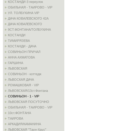
КОСТАНДИ-3 переулок
ОБИЛЬНАЯ - ТАИРОВО - VIP
УЛ. ТОЛБУХИНА VIP
ДАЧА КОВАЛЕВСКОГО 42А
ДАЧА КОВАЛЕВСКОГО
9СТ.ФОНТАНА/ТОЛБУХИНА
КОСТАНДИ
ТИМИРЯЗЕВА
КОСТАНДИ - ДАЧА
СОВИНЬОН ПРИЧАЛ
АННА АХМАТОВА
ГАРШИНА
ЛЬВОВСКАЯ
СОВИНЬОН - коттедж
ЛЬВОСКАЯ ДАЧА
РОМАШКОВАЯ - VIP
ЛЬВОВСКАЯ/13ст.Фонтана
СОВИНЬОН - 1 - VIP
ЛЬВОВСКАЯ ПОСУТОЧНО
ОБИЛЬНАЯ - ТАИРОВО - VIP
10ст.ФОНТАНА
ТАИРОВА
АРКАДИЯ/КАМАНИНА
ЛЬВОВСКАЯ "Таун-Хаус"