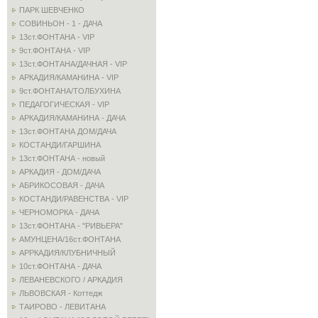
ПАРК ШЕВЧЕНКО
СОВИНЬОН - 1 - ДАЧА
13ст.ФОНТАНА - VIP
9ст.ФОНТАНА - VIP
13ст.ФОНТАНА/ДАЧНАЯ - VIP
АРКАДИЯ/КАМАНИНА - VIP
9ст.ФОНТАНА/ТОЛБУХИНА
ПЕДАГОГИЧЕСКАЯ - VIP
АРКАДИЯ/КАМАНИНА - ДАЧА
13ст.ФОНТАНА ДОМ/ДАЧА
КОСТАНДИ/ГАРШИНА
13ст.ФОНТАНА - новый
АРКАДИЯ - ДОМ/ДАЧА
АБРИКОСОВАЯ - ДАЧА
КОСТАНДИ/РАВЕНСТВА - VIP
ЧЕРНОМОРКА - ДАЧА
13ст.ФОНТАНА - "РИВЬЕРА"
АМУНЦЕНА/16ст.ФОНТАНА
АРРКАДИЯ/КЛУБНИЧНЫЙ
10ст.ФОНТАНА - ДАЧА
ЛЕВАНЕВСКОГО / АРКАДИЯ
ЛЬВОВСКАЯ - Коттедж
ТАИРОВО - ЛЕВИТАНА