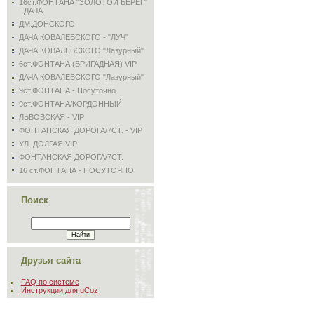
16ст.ФОНТАНА "ЗОЛОТОЙ БЕРЕГ"
- ДАЧА
ДМ.ДОНСКОГО
ДАЧА КОВАЛЕВСКОГО - "ЛУЧ"
ДАЧА КОВАЛЕВСКОГО "Лазурный"
6ст.ФОНТАНА (БРИГАДНАЯ) VIP
ДАЧА КОВАЛЕВСКОГО "Лазурный"
9ст.ФОНТАНА - Посуточно
9ст.ФОНТАНА/КОРДОННЫЙ
ЛЬВОВСКАЯ - VIP
ФОНТАНСКАЯ ДОРОГА/7СТ. - VIP
УЛ. ДОЛГАЯ VIP
ФОНТАНСКАЯ ДОРОГА/7СТ.
16 ст.ФОНТАНА - ПОСУТОЧНО
Поиск
Друзья сайта
FAQ по системе
Инструкции для uCoz