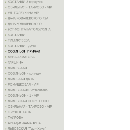
КОСТАНДИ-3 переулок
ОБИЛЬНАЯ - ТАИРОВО - VIP
УЛ. ТОЛБУХИНА VIP
ДАЧА КОВАЛЕВСКОГО 42А
ДАЧА КОВАЛЕВСКОГО
9СТ.ФОНТАНА/ТОЛБУХИНА
КОСТАНДИ
ТИМИРЯЗЕВА
КОСТАНДИ - ДАЧА
СОВИНЬОН ПРИЧАЛ
АННА АХМАТОВА
ГАРШИНА
ЛЬВОВСКАЯ
СОВИНЬОН - коттедж
ЛЬВОСКАЯ ДАЧА
РОМАШКОВАЯ - VIP
ЛЬВОВСКАЯ/13ст.Фонтана
СОВИНЬОН - 1 - VIP
ЛЬВОВСКАЯ ПОСУТОЧНО
ОБИЛЬНАЯ - ТАИРОВО - VIP
10ст.ФОНТАНА
ТАИРОВА
АРКАДИЯ/КАМАНИНА
ЛЬВОВСКАЯ "Таун-Хаус"