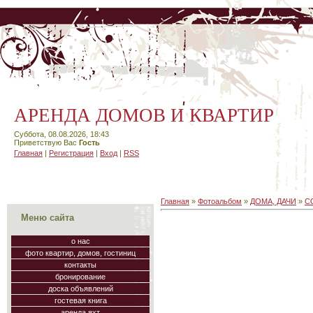
АРЕНДА ДОМОВ И КВАРТИР
Суббота, 08.08.2026, 18:43
Приветствую Вас
Гость
Главная
|
Регистрация
|
Вход
|
RSS
Главная
»
Фотоальбом
»
ДОМА, ДАЧИ
»
С
Меню сайта
о нас
фото квартир, домов, гостиниц
контакты
бронирование
доска объявлений
гостевая книга
аренда яхт