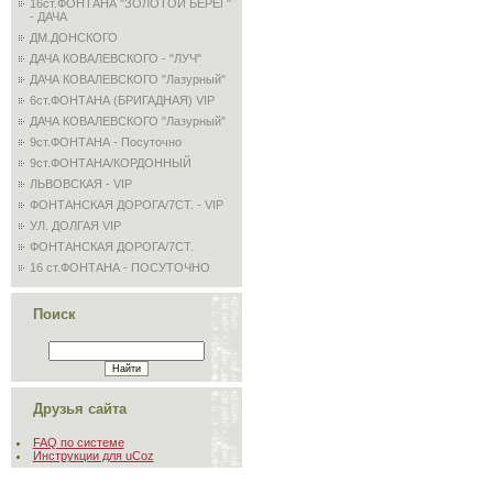
16ст.ФОНТАНА "ЗОЛОТОЙ БЕРЕГ"
- ДАЧА
ДМ.ДОНСКОГО
ДАЧА КОВАЛЕВСКОГО - "ЛУЧ"
ДАЧА КОВАЛЕВСКОГО "Лазурный"
6ст.ФОНТАНА (БРИГАДНАЯ) VIP
ДАЧА КОВАЛЕВСКОГО "Лазурный"
9ст.ФОНТАНА - Посуточно
9ст.ФОНТАНА/КОРДОННЫЙ
ЛЬВОВСКАЯ - VIP
ФОНТАНСКАЯ ДОРОГА/7СТ. - VIP
УЛ. ДОЛГАЯ VIP
ФОНТАНСКАЯ ДОРОГА/7СТ.
16 ст.ФОНТАНА - ПОСУТОЧНО
Поиск
Друзья сайта
FAQ по системе
Инструкции для uCoz