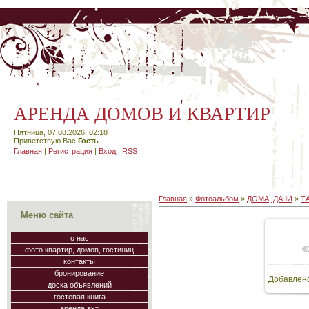
АРЕНДА ДОМОВ И КВАРТИР
Пятница, 07.08.2026, 02:18
Приветствую Вас
Гость
Главная
|
Регистрация
|
Вход
|
RSS
Главная
»
Фотоальбом
»
ДОМА, ДАЧИ
»
Т
Меню сайта
о нас
фото квартир, домов, гостиниц
В
контакты
бронирование
Добавлен
64
доска объявлений
гостевая книга
аренда яхт