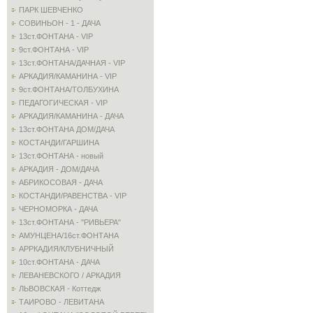
ПАРК ШЕВЧЕНКО
СОВИНЬОН - 1 - ДАЧА
13ст.ФОНТАНА - VIP
9ст.ФОНТАНА - VIP
13ст.ФОНТАНА/ДАЧНАЯ - VIP
АРКАДИЯ/КАМАНИНА - VIP
9ст.ФОНТАНА/ТОЛБУХИНА
ПЕДАГОГИЧЕСКАЯ - VIP
АРКАДИЯ/КАМАНИНА - ДАЧА
13ст.ФОНТАНА ДОМ/ДАЧА
КОСТАНДИ/ГАРШИНА
13ст.ФОНТАНА - новый
АРКАДИЯ - ДОМ/ДАЧА
АБРИКОСОВАЯ - ДАЧА
КОСТАНДИ/РАВЕНСТВА - VIP
ЧЕРНОМОРКА - ДАЧА
13ст.ФОНТАНА - "РИВЬЕРА"
АМУНЦЕНА/16ст.ФОНТАНА
АРРКАДИЯ/КЛУБНИЧНЫЙ
10ст.ФОНТАНА - ДАЧА
ЛЕВАНЕВСКОГО / АРКАДИЯ
ЛЬВОВСКАЯ - Коттедж
ТАИРОВО - ЛЕВИТАНА