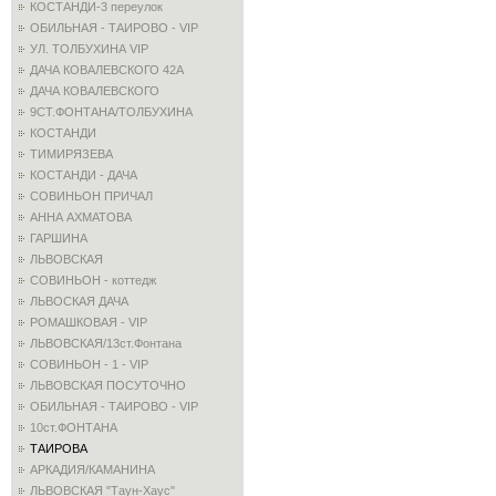
КОСТАНДИ-3 переулок
ОБИЛЬНАЯ - ТАИРОВО - VIP
УЛ. ТОЛБУХИНА VIP
ДАЧА КОВАЛЕВСКОГО 42А
ДАЧА КОВАЛЕВСКОГО
9СТ.ФОНТАНА/ТОЛБУХИНА
КОСТАНДИ
ТИМИРЯЗЕВА
КОСТАНДИ - ДАЧА
СОВИНЬОН ПРИЧАЛ
АННА АХМАТОВА
ГАРШИНА
ЛЬВОВСКАЯ
СОВИНЬОН - коттедж
ЛЬВОСКАЯ ДАЧА
РОМАШКОВАЯ - VIP
ЛЬВОВСКАЯ/13ст.Фонтана
СОВИНЬОН - 1 - VIP
ЛЬВОВСКАЯ ПОСУТОЧНО
ОБИЛЬНАЯ - ТАИРОВО - VIP
10ст.ФОНТАНА
ТАИРОВА
АРКАДИЯ/КАМАНИНА
ЛЬВОВСКАЯ "Таун-Хаус"