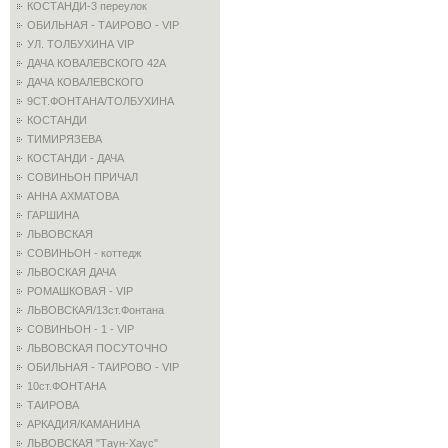
КОСТАНДИ-3 переулок
ОБИЛЬНАЯ - ТАИРОВО - VIP
УЛ. ТОЛБУХИНА VIP
ДАЧА КОВАЛЕВСКОГО 42А
ДАЧА КОВАЛЕВСКОГО
9СТ.ФОНТАНА/ТОЛБУХИНА
КОСТАНДИ
ТИМИРЯЗЕВА
КОСТАНДИ - ДАЧА
СОВИНЬОН ПРИЧАЛ
АННА АХМАТОВА
ГАРШИНА
ЛЬВОВСКАЯ
СОВИНЬОН - коттедж
ЛЬВОСКАЯ ДАЧА
РОМАШКОВАЯ - VIP
ЛЬВОВСКАЯ/13ст.Фонтана
СОВИНЬОН - 1 - VIP
ЛЬВОВСКАЯ ПОСУТОЧНО
ОБИЛЬНАЯ - ТАИРОВО - VIP
10ст.ФОНТАНА
ТАИРОВА
АРКАДИЯ/КАМАНИНА
ЛЬВОВСКАЯ "Таун-Хаус"