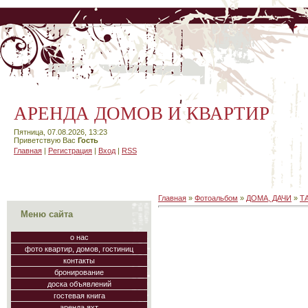
АРЕНДА ДОМОВ И КВАРТИР
Пятница, 07.08.2026, 13:23
Приветствую Вас
Гость
Главная
|
Регистрация
|
Вход
|
RSS
Главная
»
Фотоальбом
»
ДОМА, ДАЧИ
»
Т
Меню сайта
о нас
фото квартир, домов, гостиниц
контакты
бронирование
доска объявлений
гостевая книга
аренда яхт