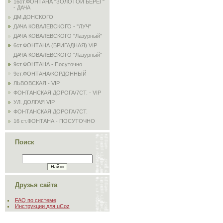
16ст.ФОНТАНА "ЗОЛОТОЙ БЕРЕГ"
- ДАЧА
ДМ.ДОНСКОГО
ДАЧА КОВАЛЕВСКОГО - "ЛУЧ"
ДАЧА КОВАЛЕВСКОГО "Лазурный"
6ст.ФОНТАНА (БРИГАДНАЯ) VIP
ДАЧА КОВАЛЕВСКОГО "Лазурный"
9ст.ФОНТАНА - Посуточно
9ст.ФОНТАНА/КОРДОННЫЙ
ЛЬВОВСКАЯ - VIP
ФОНТАНСКАЯ ДОРОГА/7СТ. - VIP
УЛ. ДОЛГАЯ VIP
ФОНТАНСКАЯ ДОРОГА/7СТ.
16 ст.ФОНТАНА - ПОСУТОЧНО
Поиск
Друзья сайта
FAQ по системе
Инструкции для uCoz