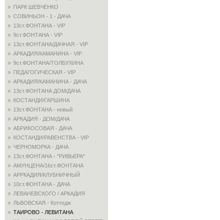
ПАРК ШЕВЧЕНКО
СОВИНЬОН - 1 - ДАЧА
13ст.ФОНТАНА - VIP
9ст.ФОНТАНА - VIP
13ст.ФОНТАНА/ДАЧНАЯ - VIP
АРКАДИЯ/КАМАНИНА - VIP
9ст.ФОНТАНА/ТОЛБУХИНА
ПЕДАГОГИЧЕСКАЯ - VIP
АРКАДИЯ/КАМАНИНА - ДАЧА
13ст.ФОНТАНА ДОМ/ДАЧА
КОСТАНДИ/ГАРШИНА
13ст.ФОНТАНА - новый
АРКАДИЯ - ДОМ/ДАЧА
АБРИКОСОВАЯ - ДАЧА
КОСТАНДИ/РАВЕНСТВА - VIP
ЧЕРНОМОРКА - ДАЧА
13ст.ФОНТАНА - "РИВЬЕРА"
АМУНЦЕНА/16ст.ФОНТАНА
АРРКАДИЯ/КЛУБНИЧНЫЙ
10ст.ФОНТАНА - ДАЧА
ЛЕВАНЕВСКОГО / АРКАДИЯ
ЛЬВОВСКАЯ - Коттедж
ТАИРОВО - ЛЕВИТАНА