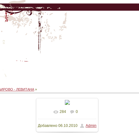
АИРОВО - ЛЕВИТАНА
»
284
0
В реальном размере
Добавлено
06.10.2010
Admin
600x800
/ 28.1Kb