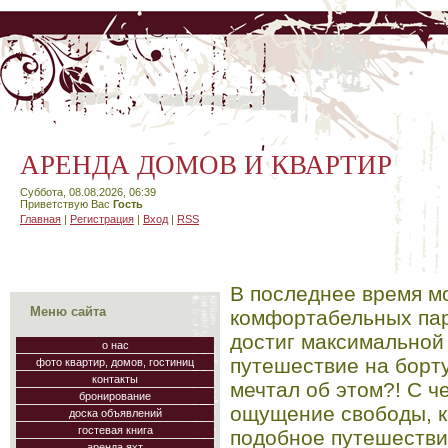
АРЕНДА ДОМОВ И КВАРТИР
Суббота, 08.08.2026, 06:39
Приветствую Вас
Гость
Главная
|
Регистрация
|
Вход
|
RSS
В последнее время м
Меню сайта
комфортабельных пар
достиг максимальной
о нас
путешествие на борту 
фото квартир, домов, гостиниц
контакты
мечтал об этом?! С ч
бронирование
ощущение свободы, к
доска объявлений
гостевая книга
подобное путешестви
аренда яхт