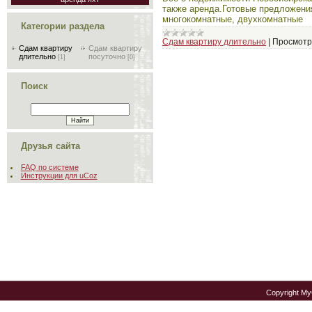
также аренда.Готовые предложения
многокомнатные, двухкомнатные
Категории раздела
Сдам квартиру длительно
|
Просмотр
Сдам квартиру
Сдам квартиру
длительно
посуточно
[1]
[0]
Поиск
Друзья сайта
FAQ по системе
Инструкции для uCoz
Copyright M