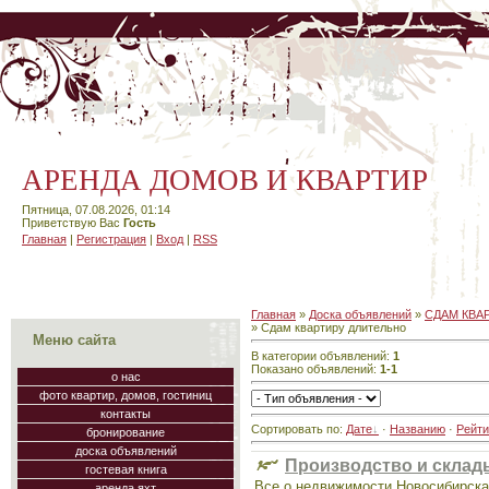
АРЕНДА ДОМОВ И КВАРТИР
Пятница, 07.08.2026, 01:14
Приветствую Вас
Гость
Главная
|
Регистрация
|
Вход
|
RSS
Главная
»
Доска объявлений
»
СДАМ КВА
» Сдам квартиру длительно
Меню сайта
В категории объявлений
:
1
Показано объявлений
:
1-1
о нас
фото квартир, домов, гостиниц
контакты
Сортировать по
:
Дате
·
Названию
·
Рейти
бронирование
доска объявлений
Производство и склады
гостевая книга
Все о недвижимости Новосибирска.
аренда яхт