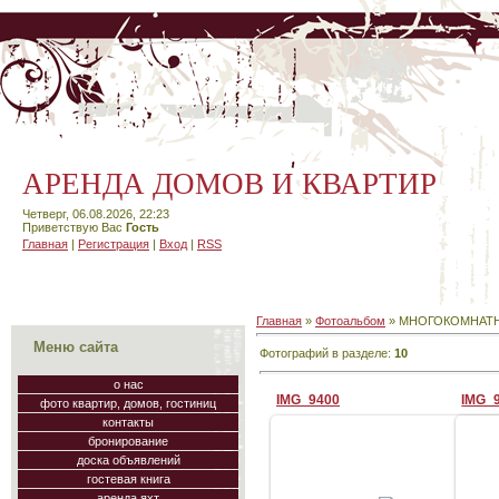
АРЕНДА ДОМОВ И КВАРТИР
Четверг, 06.08.2026, 22:23
Приветствую Вас
Гость
Главная
|
Регистрация
|
Вход
|
RSS
Главная
»
Фотоальбом
» МНОГОКОМНАТ
Меню сайта
Фотографий в разделе
:
10
о нас
IMG_9400
IMG_
фото квартир, домов, гостиниц
контакты
бронирование
доска объявлений
гостевая книга
21.08.2009
аренда яхт