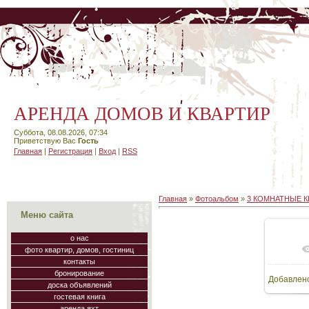
АРЕНДА ДОМОВ И КВАРТИР
Суббота, 08.08.2026, 07:34
Приветствую Вас
Гость
Главная
|
Регистрация
|
Вход
|
RSS
Главная
»
Фотоальбом
»
3 КОМНАТНЫЕ 
Меню сайта
о нас
фото квартир, домов, гостиниц
В
контакты
бронирование
Добавлен
64
доска объявлений
гостевая книга
аренда яхт