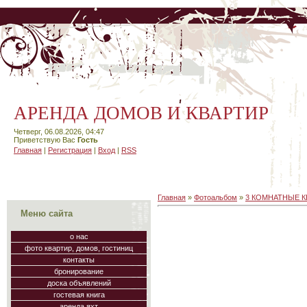
АРЕНДА ДОМОВ И КВАРТИР
Четверг, 06.08.2026, 04:47
Приветствую Вас
Гость
Главная
|
Регистрация
|
Вход
|
RSS
Главная
»
Фотоальбом
»
3 КОМНАТНЫЕ 
Меню сайта
о нас
фото квартир, домов, гостиниц
контакты
бронирование
доска объявлений
гостевая книга
аренда яхт