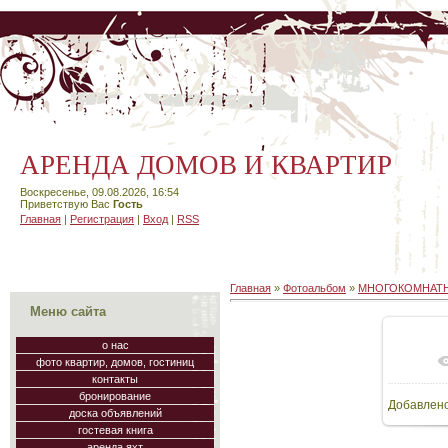
АРЕНДА ДОМОВ И КВАРТИР
Воскресенье, 09.08.2026, 16:54
Приветствую Вас
Гость
Главная
|
Регистрация
|
Вход
|
RSS
Главная
»
Фотоальбом
»
МНОГОКОМНАТН
Меню сайта
о нас
фото квартир, домов, гостиниц
В
контакты
бронирование
Добавлен
64
доска объявлений
гостевая книга
аренда яхт