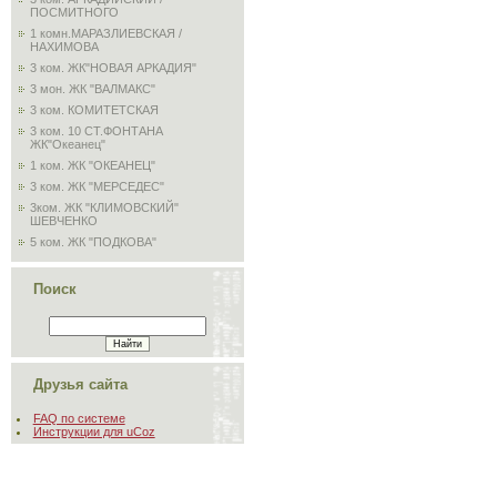
ПОСМИТНОГО
1 комн.МАРАЗЛИЕВСКАЯ /
НАХИМОВА
3 ком. ЖК"НОВАЯ АРКАДИЯ"
3 мон. ЖК "ВАЛМАКС"
3 ком. КОМИТЕТСКАЯ
3 ком. 10 СТ.ФОНТАНА
ЖК"Океанец"
1 ком. ЖК "ОКЕАНЕЦ"
3 ком. ЖК "МЕРСЕДЕС"
3ком. ЖК "КЛИМОВСКИЙ"
ШЕВЧЕНКО
5 ком. ЖК "ПОДКОВА"
Поиск
Друзья сайта
FAQ по системе
Инструкции для uCoz