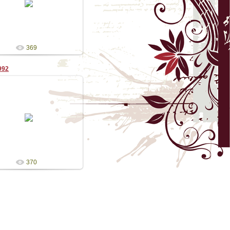
Admin
369
992
28.08.2009
Admin
370