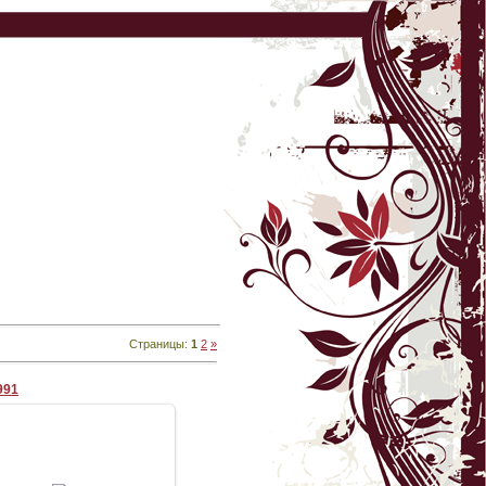
Страницы
:
1
2
»
991
28.08.2009