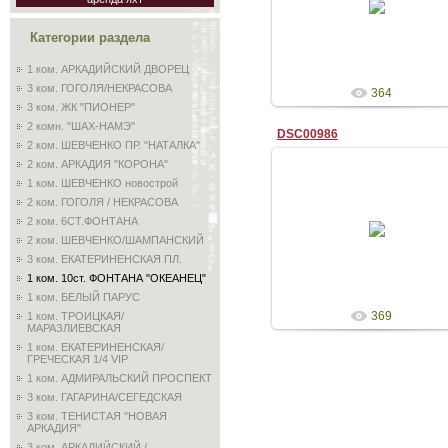
Admin
Категории раздела
1 ком. АРКАДИЙСКИЙ ДВОРЕЦ
3 ком. ГОГОЛЯ/НЕКРАСОВА
364
3 ком. ЖК "ПИОНЕР"
2 комн. "ШАХ-НАМЭ"
DSC00986
2 ком. ШЕВЧЕНКО ПР. "НАТАЛКА"
2 ком. АРКАДИЯ "КОРОНА"
1 ком. ШЕВЧЕНКО новострой
2 ком. ГОГОЛЯ / НЕКРАСОВА
28.08.2009
2 ком. 6СТ.ФОНТАНА
2 ком. ШЕВЧЕНКО/ШАМПАНСКИЙ
Admin
3 ком. ЕКАТЕРИНЕНСКАЯ ПЛ.
1 ком. 10ст. ФОНТАНА "ОКЕАНЕЦ"
1 ком. БЕЛЫЙ ПАРУС
369
1 ком. ТРОИЦКАЯ/
МАРАЗЛИЕВСКАЯ
1 ком. ЕКАТЕРИНЕНСКАЯ/
ГРЕЧЕСКАЯ 1/4 VIP
1 ком. АДМИРАЛЬСКИЙ ПРОСПЕКТ
3 ком. ГАГАРИНА/СЕГЕДСКАЯ
3 ком. ТЕНИСТАЯ "НОВАЯ
АРКАДИЯ"
3 ком. АРКАДИЙСКИЙ /