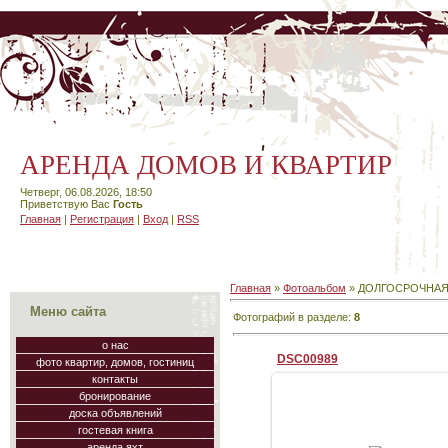
АРЕНДА ДОМОВ И КВАРТИР
Четверг, 06.08.2026, 18:50
Приветствую Вас
Гость
Главная
|
Регистрация
|
Вход
|
RSS
Главная
»
Фотоальбом
» ДОЛГОСРОЧНАЯ
Меню сайта
Фотографий в разделе
:
8
о нас
DSC00989
фото квартир, домов, гостиниц
контакты
бронирование
доска объявлений
гостевая книга
28.08.2009
аренда яхт