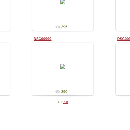
Admin
395
DSC00990
DSC00
28.08.2009
Admin
390
1-6
7-8