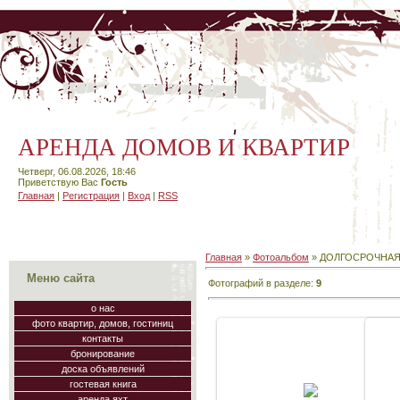
АРЕНДА ДОМОВ И КВАРТИР
Четверг, 06.08.2026, 18:46
Приветствую Вас
Гость
Главная
|
Регистрация
|
Вход
|
RSS
Главная
»
Фотоальбом
» ДОЛГОСРОЧНАЯ
Меню сайта
Фотографий в разделе
:
9
о нас
фото квартир, домов, гостиниц
контакты
бронирование
доска объявлений
01.06.2010
гостевая книга
аренда яхт