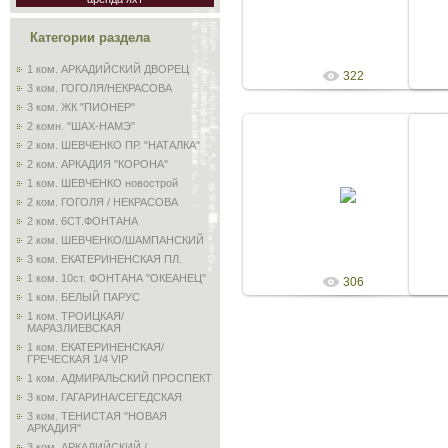
Admin
Категории раздела
1 ком. АРКАДИЙСКИЙ ДВОРЕЦ
322
3 ком. ГОГОЛЯ/НЕКРАСОВА
3 ком. ЖК "ПИОНЕР"
2 комн. "ШАХ-НАМЭ"
2 ком. ШЕВЧЕНКО ПР. "НАТАЛКА"
2 ком. АРКАДИЯ "КОРОНА"
01.06.2010
1 ком. ШЕВЧЕНКО новострой
2 ком. ГОГОЛЯ / НЕКРАСОВА
Admin
2 ком. 6СТ.ФОНТАНА
2 ком. ШЕВЧЕНКО/ШАМПАНСКИЙ
3 ком. ЕКАТЕРИНЕНСКАЯ ПЛ.
1 ком. 10ст. ФОНТАНА "ОКЕАНЕЦ"
306
1 ком. БЕЛЫЙ ПАРУС
1 ком. ТРОИЦКАЯ/
МАРАЗЛИЕВСКАЯ
1 ком. ЕКАТЕРИНЕНСКАЯ/
ГРЕЧЕСКАЯ 1/4 VIP
1 ком. АДМИРАЛЬСКИЙ ПРОСПЕКТ
3 ком. ГАГАРИНА/СЕГЕДСКАЯ
3 ком. ТЕНИСТАЯ "НОВАЯ
АРКАДИЯ"
3 ком. АРКАДИЙСКИЙ /