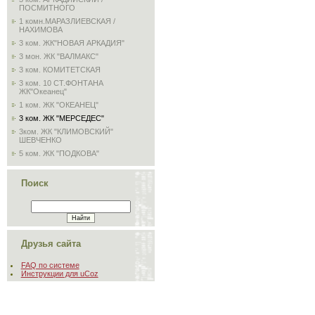
ПОСМИТНОГО
1 комн.МАРАЗЛИЕВСКАЯ /
НАХИМОВА
3 ком. ЖК"НОВАЯ АРКАДИЯ"
3 мон. ЖК "ВАЛМАКС"
3 ком. КОМИТЕТСКАЯ
3 ком. 10 СТ.ФОНТАНА
ЖК"Океанец"
1 ком. ЖК "ОКЕАНЕЦ"
3 ком. ЖК "МЕРСЕДЕС"
3ком. ЖК "КЛИМОВСКИЙ"
ШЕВЧЕНКО
5 ком. ЖК "ПОДКОВА"
Поиск
Друзья сайта
FAQ по системе
Инструкции для uCoz