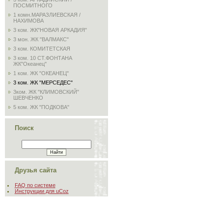
ПОСМИТНОГО
1 комн.МАРАЗЛИЕВСКАЯ /
НАХИМОВА
3 ком. ЖК"НОВАЯ АРКАДИЯ"
3 мон. ЖК "ВАЛМАКС"
3 ком. КОМИТЕТСКАЯ
3 ком. 10 СТ.ФОНТАНА
ЖК"Океанец"
1 ком. ЖК "ОКЕАНЕЦ"
3 ком. ЖК "МЕРСЕДЕС"
3ком. ЖК "КЛИМОВСКИЙ"
ШЕВЧЕНКО
5 ком. ЖК "ПОДКОВА"
Поиск
Друзья сайта
FAQ по системе
Инструкции для uCoz