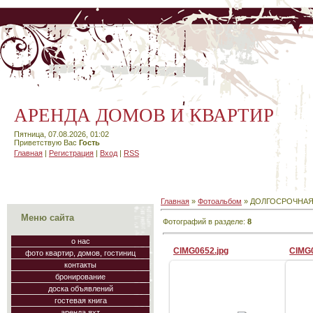
АРЕНДА ДОМОВ И КВАРТИР
Пятница, 07.08.2026, 01:02
Приветствую Вас
Гость
Главная
|
Регистрация
|
Вход
|
RSS
Главная
»
Фотоальбом
» ДОЛГОСРОЧНАЯ
Меню сайта
Фотографий в разделе
:
8
о нас
CIMG0652.jpg
CIMG
фото квартир, домов, гостиниц
контакты
бронирование
доска объявлений
гостевая книга
28.08.2009
аренда яхт