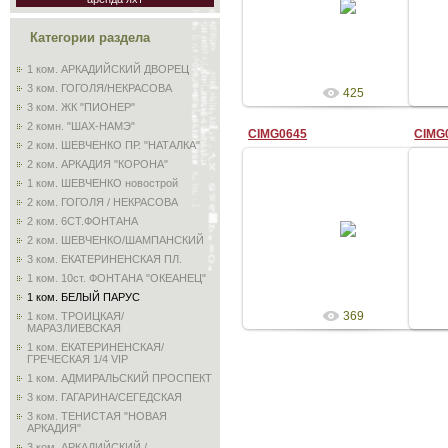
Admin
Категории раздела
1 ком. АРКАДИЙСКИЙ ДВОРЕЦ
3 ком. ГОГОЛЯ/НЕКРАСОВА
425
3 ком. ЖК "ПИОНЕР"
2 комн. "ШАХ-НАМЭ"
CIMG0645
CIMG
2 ком. ШЕВЧЕНКО ПР. "НАТАЛКА"
2 ком. АРКАДИЯ "КОРОНА"
1 ком. ШЕВЧЕНКО новострой
2 ком. ГОГОЛЯ / НЕКРАСОВА
28.08.2009
2 ком. 6СТ.ФОНТАНА
2 ком. ШЕВЧЕНКО/ШАМПАНСКИЙ
Admin
3 ком. ЕКАТЕРИНЕНСКАЯ ПЛ.
1 ком. 10ст. ФОНТАНА "ОКЕАНЕЦ"
1 ком. БЕЛЫЙ ПАРУС
369
1 ком. ТРОИЦКАЯ/
МАРАЗЛИЕВСКАЯ
1 ком. ЕКАТЕРИНЕНСКАЯ/
ГРЕЧЕСКАЯ 1/4 VIP
1 ком. АДМИРАЛЬСКИЙ ПРОСПЕКТ
3 ком. ГАГАРИНА/СЕГЕДСКАЯ
3 ком. ТЕНИСТАЯ "НОВАЯ
АРКАДИЯ"
3 ком. АРКАДИЙСКИЙ /