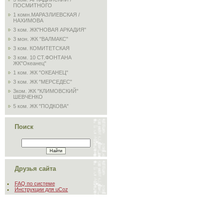
ПОСМИТНОГО
1 комн.МАРАЗЛИЕВСКАЯ /
НАХИМОВА
3 ком. ЖК"НОВАЯ АРКАДИЯ"
3 мон. ЖК "ВАЛМАКС"
3 ком. КОМИТЕТСКАЯ
3 ком. 10 СТ.ФОНТАНА
ЖК"Океанец"
1 ком. ЖК "ОКЕАНЕЦ"
3 ком. ЖК "МЕРСЕДЕС"
3ком. ЖК "КЛИМОВСКИЙ"
ШЕВЧЕНКО
5 ком. ЖК "ПОДКОВА"
Поиск
Друзья сайта
FAQ по системе
Инструкции для uCoz