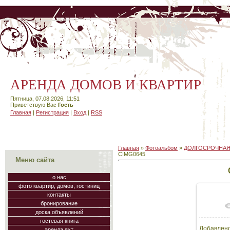
АРЕНДА ДОМОВ И КВАРТИР
Пятница, 07.08.2026, 11:51
Приветствую Вас
Гость
Главная
|
Регистрация
|
Вход
|
RSS
Главная
»
Фотоальбом
»
ДОЛГОСРОЧНАЯ
CIMG0645
Меню сайта
о нас
фото квартир, домов, гостиниц
контакты
бронирование
В
доска объявлений
гостевая книга
Добавлен
аренда яхт