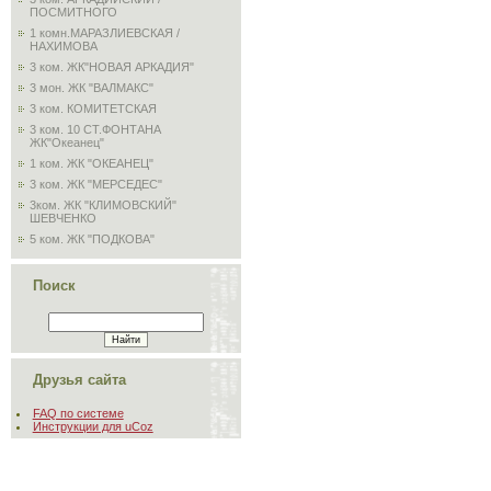
ПОСМИТНОГО
1 комн.МАРАЗЛИЕВСКАЯ /
НАХИМОВА
3 ком. ЖК"НОВАЯ АРКАДИЯ"
3 мон. ЖК "ВАЛМАКС"
3 ком. КОМИТЕТСКАЯ
3 ком. 10 СТ.ФОНТАНА
ЖК"Океанец"
1 ком. ЖК "ОКЕАНЕЦ"
3 ком. ЖК "МЕРСЕДЕС"
3ком. ЖК "КЛИМОВСКИЙ"
ШЕВЧЕНКО
5 ком. ЖК "ПОДКОВА"
Поиск
Друзья сайта
FAQ по системе
Инструкции для uCoz