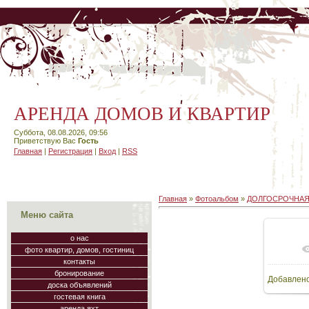
АРЕНДА ДОМОВ И КВАРТИР
Суббота, 08.08.2026, 09:56
Приветствую Вас
Гость
Главная
|
Регистрация
|
Вход
|
RSS
Главная
»
Фотоальбом
»
ДОЛГОСРОЧНАЯ
Меню сайта
о нас
фото квартир, домов, гостиниц
В
контакты
бронирование
Добавлен
64
доска объявлений
гостевая книга
аренда яхт