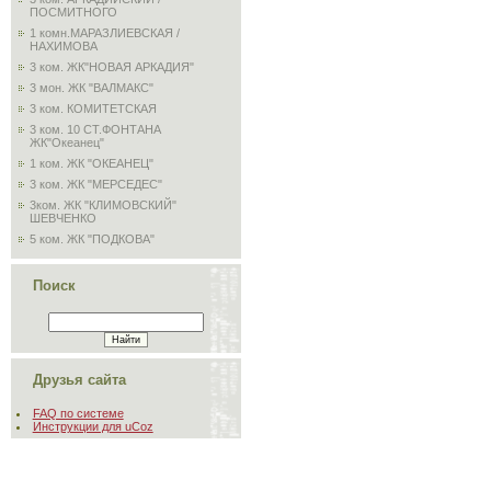
ПОСМИТНОГО
1 комн.МАРАЗЛИЕВСКАЯ /
НАХИМОВА
3 ком. ЖК"НОВАЯ АРКАДИЯ"
3 мон. ЖК "ВАЛМАКС"
3 ком. КОМИТЕТСКАЯ
3 ком. 10 СТ.ФОНТАНА
ЖК"Океанец"
1 ком. ЖК "ОКЕАНЕЦ"
3 ком. ЖК "МЕРСЕДЕС"
3ком. ЖК "КЛИМОВСКИЙ"
ШЕВЧЕНКО
5 ком. ЖК "ПОДКОВА"
Поиск
Друзья сайта
FAQ по системе
Инструкции для uCoz