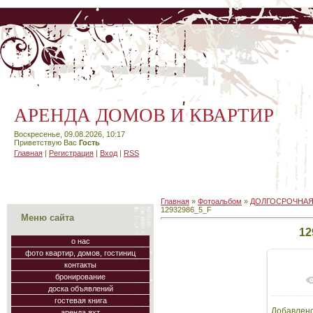
АРЕНДА ДОМОВ И КВАРТИР
Воскресенье, 09.08.2026, 10:17
Приветствую Вас
Гость
Главная
|
Регистрация
|
Вход
|
RSS
Главная
»
Фотоальбом
»
ДОЛГОСРОЧНАЯ
12932986_5_F
Меню сайта
12
о нас
фото квартир, домов, гостиниц
контакты
бронирование
доска объявлений
гостевая книга
Добавлен
аренда яхт