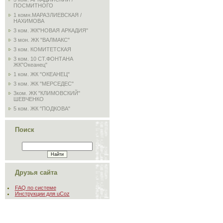
ПОСМИТНОГО
1 комн.МАРАЗЛИЕВСКАЯ /
НАХИМОВА
3 ком. ЖК"НОВАЯ АРКАДИЯ"
3 мон. ЖК "ВАЛМАКС"
3 ком. КОМИТЕТСКАЯ
3 ком. 10 СТ.ФОНТАНА
ЖК"Океанец"
1 ком. ЖК "ОКЕАНЕЦ"
3 ком. ЖК "МЕРСЕДЕС"
3ком. ЖК "КЛИМОВСКИЙ"
ШЕВЧЕНКО
5 ком. ЖК "ПОДКОВА"
Поиск
Друзья сайта
FAQ по системе
Инструкции для uCoz