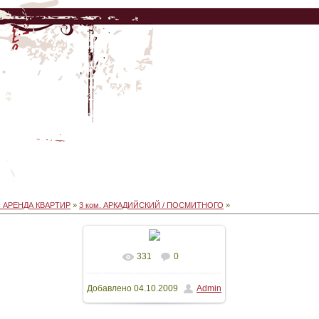
 АРЕНДА КВАРТИР
»
3 ком. АРКАДИЙСКИЙ / ПОСМИТНОГО
»
331
0
В реальном размере
Добавлено
04.10.2009
Admin
2592x1944
/ 1116.3Kb