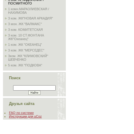
ПОСМИТНОГО
1 комн.МАРАЗЛИЕВСКАЯ /
НАХИМОВА
3 ком. ЖК"НОВАЯ АРКАДИЯ"
3 мон. ЖК "ВАЛМАКС"
3 ком. КОМИТЕТСКАЯ
3 ком. 10 СТ.ФОНТАНА
ЖК"Океанец"
1 ком. ЖК "ОКЕАНЕЦ"
3 ком. ЖК "МЕРСЕДЕС"
3ком. ЖК "КЛИМОВСКИЙ"
ШЕВЧЕНКО
5 ком. ЖК "ПОДКОВА"
Поиск
Друзья сайта
FAQ по системе
Инструкции для uCoz