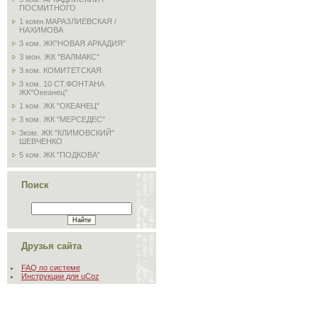
ПОСМИТНОГО
1 комн.МАРАЗЛИЕВСКАЯ /
НАХИМОВА
3 ком. ЖК"НОВАЯ АРКАДИЯ"
3 мон. ЖК "ВАЛМАКС"
3 ком. КОМИТЕТСКАЯ
3 ком. 10 СТ.ФОНТАНА
ЖК"Океанец"
1 ком. ЖК "ОКЕАНЕЦ"
3 ком. ЖК "МЕРСЕДЕС"
3ком. ЖК "КЛИМОВСКИЙ"
ШЕВЧЕНКО
5 ком. ЖК "ПОДКОВА"
Поиск
Друзья сайта
FAQ по системе
Инструкции для uCoz