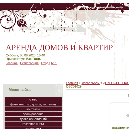
АРЕНДА ДОМОВ И КВАРТИР
Суббота, 08.08.2026, 10:40
Приветствую Вас
Гость
Главная
|
Регистрация
|
Вход
|
RSS
Главная
»
Фотоальбом
»
ДОЛГОСРОЧНАЯ
DSC01029
Меню сайта
о нас
фото квартир, домов, гостиниц
контакты
бронирование
В
доска объявлений
гостевая книга
Добавлен
аренда яхт