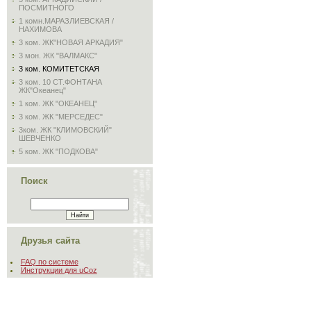
ПОСМИТНОГО
1 комн.МАРАЗЛИЕВСКАЯ /
НАХИМОВА
3 ком. ЖК"НОВАЯ АРКАДИЯ"
3 мон. ЖК "ВАЛМАКС"
3 ком. КОМИТЕТСКАЯ
3 ком. 10 СТ.ФОНТАНА
ЖК"Океанец"
1 ком. ЖК "ОКЕАНЕЦ"
3 ком. ЖК "МЕРСЕДЕС"
3ком. ЖК "КЛИМОВСКИЙ"
ШЕВЧЕНКО
5 ком. ЖК "ПОДКОВА"
Поиск
Друзья сайта
FAQ по системе
Инструкции для uCoz