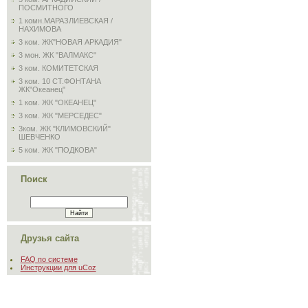
ПОСМИТНОГО
1 комн.МАРАЗЛИЕВСКАЯ /
НАХИМОВА
3 ком. ЖК"НОВАЯ АРКАДИЯ"
3 мон. ЖК "ВАЛМАКС"
3 ком. КОМИТЕТСКАЯ
3 ком. 10 СТ.ФОНТАНА
ЖК"Океанец"
1 ком. ЖК "ОКЕАНЕЦ"
3 ком. ЖК "МЕРСЕДЕС"
3ком. ЖК "КЛИМОВСКИЙ"
ШЕВЧЕНКО
5 ком. ЖК "ПОДКОВА"
Поиск
Друзья сайта
FAQ по системе
Инструкции для uCoz