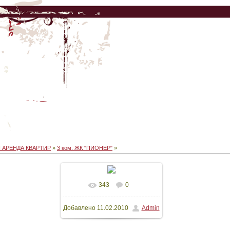
 АРЕНДА КВАРТИР
»
3 ком. ЖК "ПИОНЕР"
»
343
0
В реальном размере
Добавлено
11.02.2010
Admin
1125x1500
/ 74.6Kb