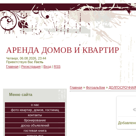
АРЕНДА ДОМОВ И КВАРТИР
Четверг, 06.08.2026, 23:44
Приветствую Вас
Гость
Главная
|
Регистрация
|
Вход
|
RSS
Главная
»
Фотоальбом
»
ДОЛГОСРОЧНАЯ
Меню сайта
о нас
фото квартир, домов, гостиниц
В
контакты
бронирование
Добавлен
15
доска объявлений
гостевая книга
аренда яхт