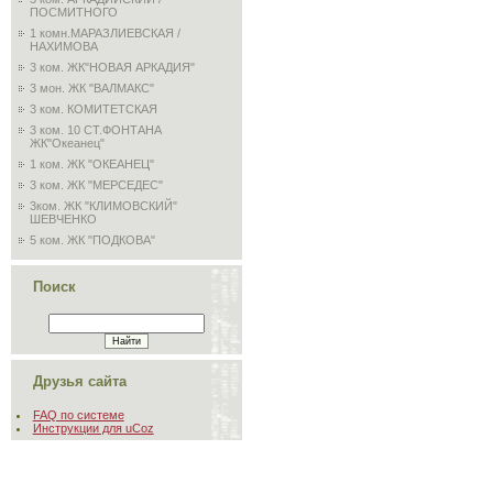
ПОСМИТНОГО
1 комн.МАРАЗЛИЕВСКАЯ /
НАХИМОВА
3 ком. ЖК"НОВАЯ АРКАДИЯ"
3 мон. ЖК "ВАЛМАКС"
3 ком. КОМИТЕТСКАЯ
3 ком. 10 СТ.ФОНТАНА
ЖК"Океанец"
1 ком. ЖК "ОКЕАНЕЦ"
3 ком. ЖК "МЕРСЕДЕС"
3ком. ЖК "КЛИМОВСКИЙ"
ШЕВЧЕНКО
5 ком. ЖК "ПОДКОВА"
Поиск
Друзья сайта
FAQ по системе
Инструкции для uCoz