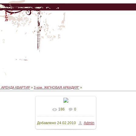
 АРЕНДА КВАРТИР
»
3 ком. ЖК"НОВАЯ АРКАДИЯ"
»
186
0
В реальном размере
Добавлено
24.02.2010
Admin
1500x1125
/ 181.3Kb