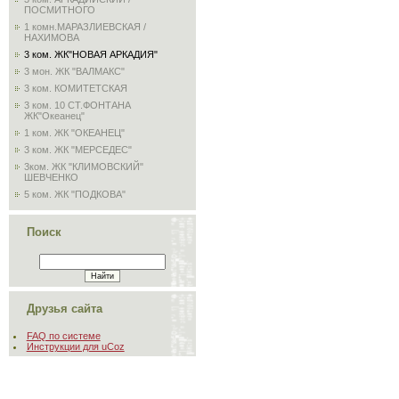
ПОСМИТНОГО
1 комн.МАРАЗЛИЕВСКАЯ /
НАХИМОВА
3 ком. ЖК"НОВАЯ АРКАДИЯ"
3 мон. ЖК "ВАЛМАКС"
3 ком. КОМИТЕТСКАЯ
3 ком. 10 СТ.ФОНТАНА
ЖК"Океанец"
1 ком. ЖК "ОКЕАНЕЦ"
3 ком. ЖК "МЕРСЕДЕС"
3ком. ЖК "КЛИМОВСКИЙ"
ШЕВЧЕНКО
5 ком. ЖК "ПОДКОВА"
Поиск
Друзья сайта
FAQ по системе
Инструкции для uCoz