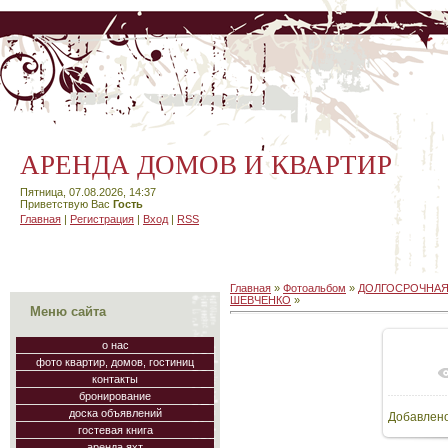
АРЕНДА ДОМОВ И КВАРТИР
Пятница, 07.08.2026, 14:37
Приветствую Вас
Гость
Главная
|
Регистрация
|
Вход
|
RSS
Главная
»
Фотоальбом
»
ДОЛГОСРОЧНАЯ
ШЕВЧЕНКО
»
Меню сайта
о нас
фото квартир, домов, гостиниц
В
контакты
бронирование
доска объявлений
Добавлен
119
гостевая книга
аренда яхт