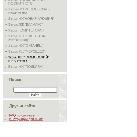
ПОСМИТНОГО
1 комн.МАРАЗЛИЕВСКАЯ /
НАХИМОВА
3 ком. ЖК"НОВАЯ АРКАДИЯ"
3 мон. ЖК "ВАЛМАКС"
3 ком. КОМИТЕТСКАЯ
3 ком. 10 СТ.ФОНТАНА
ЖК"Океанец"
1 ком. ЖК "ОКЕАНЕЦ"
3 ком. ЖК "МЕРСЕДЕС"
3ком. ЖК "КЛИМОВСКИЙ"
ШЕВЧЕНКО
5 ком. ЖК "ПОДКОВА"
Поиск
Друзья сайта
FAQ по системе
Инструкции для uCoz