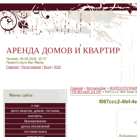
АРЕНДА ДОМОВ И КВАРТИР
Четверг, 06.08.2026, 15:37
Приветствую Вас
Гость
Главная
|
Регистрация
|
Вход
|
RSS
Главная
»
Фотоальбом
»
ДОЛГОСРОЧНАЯ
ГРЕЧЕСКАЯ 1/4 VIP
» f087ccc2-4fef-4eab
Меню сайта
f087ccc2-4fef-
о нас
фото квартир, домов, гостиниц
контакты
бронирование
доска объявлений
гостевая книга
Добавлен
аренда яхт