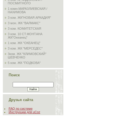
ПОСМИТНОГО
1 комн.МАРАЗЛИЕВСКАЯ /
НАХИМОВА
3 ком. ЖК"НОВАЯ АРКАДИЯ"
3 мон. ЖК "ВАЛМАКС"
3 ком. КОМИТЕТСКАЯ
3 ком. 10 СТ.ФОНТАНА
ЖК"Океанец"
1 ком. ЖК "ОКЕАНЕЦ"
3 ком. ЖК "МЕРСЕДЕС"
3ком. ЖК "КЛИМОВСКИЙ"
ШЕВЧЕНКО
5 ком. ЖК "ПОДКОВА"
Поиск
Друзья сайта
FAQ по системе
Инструкции для uCoz