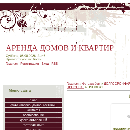
АРЕНДА ДОМОВ И КВАРТИР
Суббота, 08.08.2026, 21:46
Приветствую Вас
Гость
Главная
|
Регистрация
|
Вход
|
RSS
Главная
»
Фотоальбом
»
ДОЛГОСРОЧНАЯ
ПРОСПЕКТ
» DSC00941
Меню сайта
о нас
фото квартир, домов, гостиниц
контакты
бронирование
В
доска объявлений
гостевая книга
Добавлен
аренда яхт