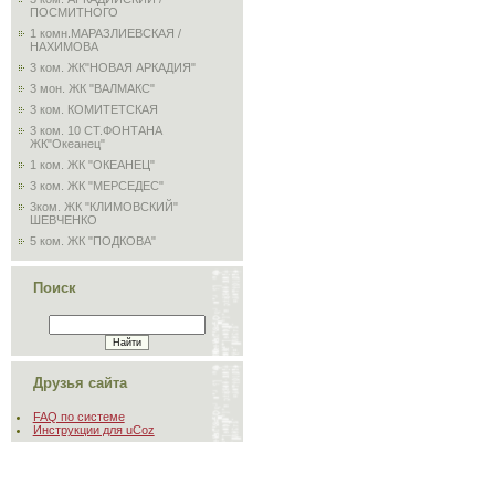
ПОСМИТНОГО
1 комн.МАРАЗЛИЕВСКАЯ /
НАХИМОВА
3 ком. ЖК"НОВАЯ АРКАДИЯ"
3 мон. ЖК "ВАЛМАКС"
3 ком. КОМИТЕТСКАЯ
3 ком. 10 СТ.ФОНТАНА
ЖК"Океанец"
1 ком. ЖК "ОКЕАНЕЦ"
3 ком. ЖК "МЕРСЕДЕС"
3ком. ЖК "КЛИМОВСКИЙ"
ШЕВЧЕНКО
5 ком. ЖК "ПОДКОВА"
Поиск
Друзья сайта
FAQ по системе
Инструкции для uCoz