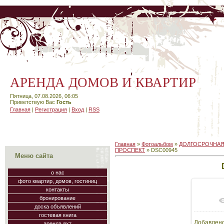
АРЕНДА ДОМОВ И КВАРТИР
Пятница, 07.08.2026, 06:05
Приветствую Вас
Гость
Главная
|
Регистрация
|
Вход
|
RSS
Главная
»
Фотоальбом
»
ДОЛГОСРОЧНАЯ
ПРОСПЕКТ
» DSC00945
Меню сайта
о нас
фото квартир, домов, гостиниц
контакты
бронирование
В
доска объявлений
гостевая книга
Добавлен
аренда яхт