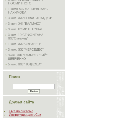
ПОСМИТНОГО
1 комн.МАРАЗЛИЕВСКАЯ /
НАХИМОВА
3 ком. ЖК"НОВАЯ АРКАДИЯ"
3 мон. ЖК "ВАЛМАКС"
3 ком. КОМИТЕТСКАЯ
3 ком. 10 СТ.ФОНТАНА
ЖК"Океанец"
1 ком. ЖК "ОКЕАНЕЦ"
3 ком. ЖК "МЕРСЕДЕС"
3ком. ЖК "КЛИМОВСКИЙ"
ШЕВЧЕНКО
5 ком. ЖК "ПОДКОВА"
Поиск
Друзья сайта
FAQ по системе
Инструкции для uCoz