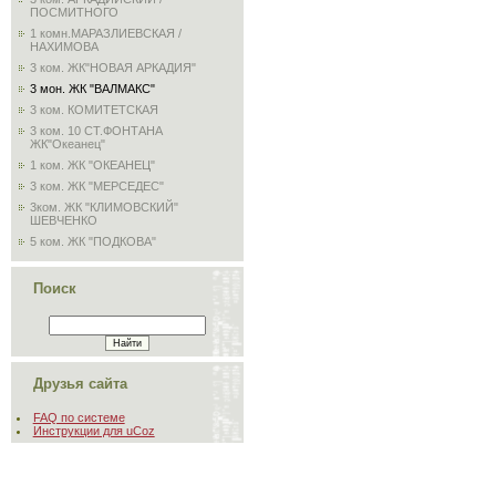
ПОСМИТНОГО
1 комн.МАРАЗЛИЕВСКАЯ /
НАХИМОВА
3 ком. ЖК"НОВАЯ АРКАДИЯ"
3 мон. ЖК "ВАЛМАКС"
3 ком. КОМИТЕТСКАЯ
3 ком. 10 СТ.ФОНТАНА
ЖК"Океанец"
1 ком. ЖК "ОКЕАНЕЦ"
3 ком. ЖК "МЕРСЕДЕС"
3ком. ЖК "КЛИМОВСКИЙ"
ШЕВЧЕНКО
5 ком. ЖК "ПОДКОВА"
Поиск
Друзья сайта
FAQ по системе
Инструкции для uCoz