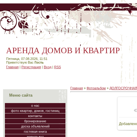
АРЕНДА ДОМОВ И КВАРТИР
Пятница, 07.08.2026, 11:51
Приветствую Вас
Гость
Главная
|
Регистрация
|
Вход
|
RSS
Главная
»
Фотоальбом
»
ДОЛГОСРОЧНАЯ
Меню сайта
о нас
фото квартир, домов, гостиниц
В
контакты
бронирование
Добавлен
48
доска объявлений
гостевая книга
аренда яхт