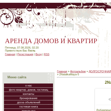
АРЕНДА ДОМОВ И КВАРТИР
Пятница, 07.08.2026, 02:20
Приветствую Вас
Гость
Главная
|
Регистрация
|
Вход
|
RSS
Главная
»
Фотоальбом
»
ДОЛГОСРОЧНАЯ
» 2NatalkaMaya-5
Меню сайта
2N
о нас
фото квартир, домов, гостиниц
контакты
бронирование
доска объявлений
гостевая книга
Добавлен
аренда яхт