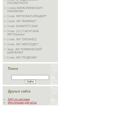
ПОСМИТНОГО
1 комн.МАРАЗЛИЕВСКАЯ /
НАХИМОВА
3 ком. ЖК"НОВАЯ АРКАДИЯ"
3 мон. ЖК "ВАЛМАКС"
3 ком. КОМИТЕТСКАЯ
3 ком. 10 СТ.ФОНТАНА
ЖК"Океанец"
1 ком. ЖК "ОКЕАНЕЦ"
3 ком. ЖК "МЕРСЕДЕС"
3ком. ЖК "КЛИМОВСКИЙ"
ШЕВЧЕНКО
5 ком. ЖК "ПОДКОВА"
Поиск
Друзья сайта
FAQ по системе
Инструкции для uCoz