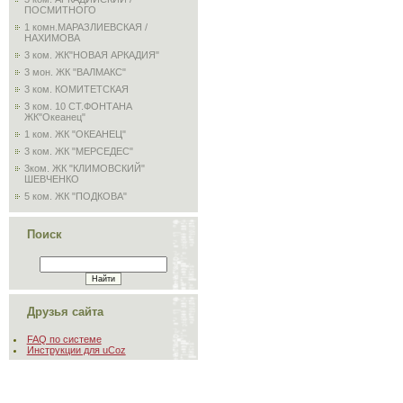
ПОСМИТНОГО
1 комн.МАРАЗЛИЕВСКАЯ /
НАХИМОВА
3 ком. ЖК"НОВАЯ АРКАДИЯ"
3 мон. ЖК "ВАЛМАКС"
3 ком. КОМИТЕТСКАЯ
3 ком. 10 СТ.ФОНТАНА
ЖК"Океанец"
1 ком. ЖК "ОКЕАНЕЦ"
3 ком. ЖК "МЕРСЕДЕС"
3ком. ЖК "КЛИМОВСКИЙ"
ШЕВЧЕНКО
5 ком. ЖК "ПОДКОВА"
Поиск
Друзья сайта
FAQ по системе
Инструкции для uCoz