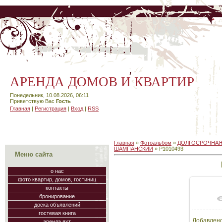
АРЕНДА ДОМОВ И КВАРТИР
Понедельник, 10.08.2026, 06:11
Приветствую Вас
Гость
Главная
|
Регистрация
|
Вход
|
RSS
Главная
»
Фотоальбом
»
ДОЛГОСРОЧНАЯ
ШАМПАНСКИЙ
» P1010493
Меню сайта
о нас
фото квартир, домов, гостиниц
контакты
бронирование
В
доска объявлений
гостевая книга
Добавлен
аренда яхт