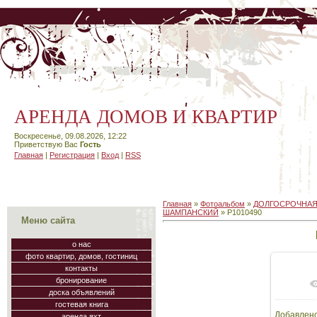
АРЕНДА ДОМОВ И КВАРТИР
Воскресенье, 09.08.2026, 12:22
Приветствую Вас
Гость
Главная
|
Регистрация
|
Вход
|
RSS
Главная
»
Фотоальбом
»
ДОЛГОСРОЧНАЯ
ШАМПАНСКИЙ
» P1010490
Меню сайта
о нас
фото квартир, домов, гостиниц
контакты
бронирование
В
доска объявлений
гостевая книга
Добавлен
аренда яхт