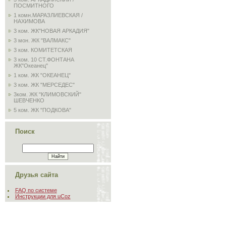
ПОСМИТНОГО
1 комн.МАРАЗЛИЕВСКАЯ /
НАХИМОВА
3 ком. ЖК"НОВАЯ АРКАДИЯ"
3 мон. ЖК "ВАЛМАКС"
3 ком. КОМИТЕТСКАЯ
3 ком. 10 СТ.ФОНТАНА
ЖК"Океанец"
1 ком. ЖК "ОКЕАНЕЦ"
3 ком. ЖК "МЕРСЕДЕС"
3ком. ЖК "КЛИМОВСКИЙ"
ШЕВЧЕНКО
5 ком. ЖК "ПОДКОВА"
Поиск
Друзья сайта
FAQ по системе
Инструкции для uCoz