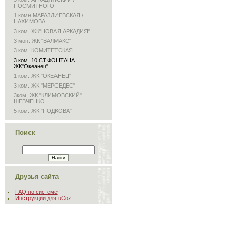
ПОСМИТНОГО
1 комн.МАРАЗЛИЕВСКАЯ /
НАХИМОВА
3 ком. ЖК"НОВАЯ АРКАДИЯ"
3 мон. ЖК "ВАЛМАКС"
3 ком. КОМИТЕТСКАЯ
3 ком. 10 СТ.ФОНТАНА
ЖК"Океанец"
1 ком. ЖК "ОКЕАНЕЦ"
3 ком. ЖК "МЕРСЕДЕС"
3ком. ЖК "КЛИМОВСКИЙ"
ШЕВЧЕНКО
5 ком. ЖК "ПОДКОВА"
Поиск
Друзья сайта
FAQ по системе
Инструкции для uCoz