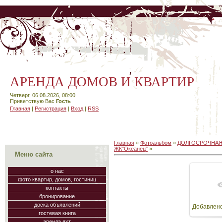
АРЕНДА ДОМОВ И КВАРТИР
Четверг, 06.08.2026, 08:00
Приветствую Вас
Гость
Главная
|
Регистрация
|
Вход
|
RSS
Главная
»
Фотоальбом
»
ДОЛГОСРОЧНАЯ
ЖК"Океанец"
»
Меню сайта
о нас
фото квартир, домов, гостиниц
В
контакты
бронирование
доска объявлений
Добавлен
70
гостевая книга
аренда яхт