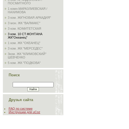
ПОСМИТНОГО
1 комн.МАРАЗЛИЕВСКАЯ /
НАХИМОВА
3 ком. ЖК"НОВАЯ АРКАДИЯ"
3 мон. ЖК "ВАЛМАКС"
3 ком. КОМИТЕТСКАЯ
3 ком. 10 СТ.ФОНТАНА
ЖК"Океанец"
1 ком. ЖК "ОКЕАНЕЦ"
3 ком. ЖК "МЕРСЕДЕС"
3ком. ЖК "КЛИМОВСКИЙ"
ШЕВЧЕНКО
5 ком. ЖК "ПОДКОВА"
Поиск
Друзья сайта
FAQ по системе
Инструкции для uCoz