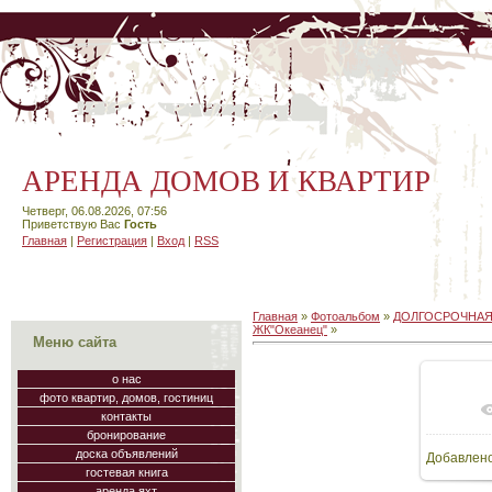
АРЕНДА ДОМОВ И КВАРТИР
Четверг, 06.08.2026, 07:56
Приветствую Вас
Гость
Главная
|
Регистрация
|
Вход
|
RSS
Главная
»
Фотоальбом
»
ДОЛГОСРОЧНАЯ
ЖК"Океанец"
»
Меню сайта
о нас
фото квартир, домов, гостиниц
В
контакты
бронирование
доска объявлений
Добавлен
70
гостевая книга
аренда яхт