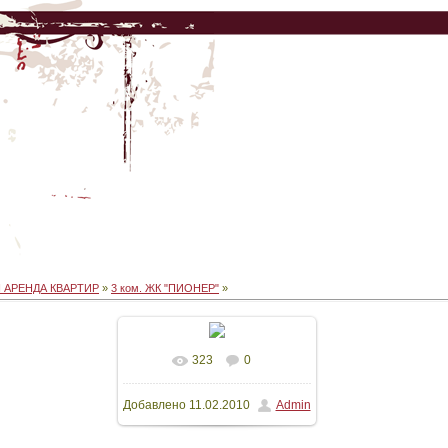
 АРЕНДА КВАРТИР
»
3 ком. ЖК "ПИОНЕР"
»
323
0
В реальном размере
Добавлено
11.02.2010
Admin
1500x1125
/ 154.8Kb