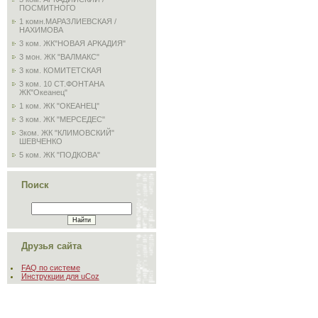
ПОСМИТНОГО
1 комн.МАРАЗЛИЕВСКАЯ /
НАХИМОВА
3 ком. ЖК"НОВАЯ АРКАДИЯ"
3 мон. ЖК "ВАЛМАКС"
3 ком. КОМИТЕТСКАЯ
3 ком. 10 СТ.ФОНТАНА
ЖК"Океанец"
1 ком. ЖК "ОКЕАНЕЦ"
3 ком. ЖК "МЕРСЕДЕС"
3ком. ЖК "КЛИМОВСКИЙ"
ШЕВЧЕНКО
5 ком. ЖК "ПОДКОВА"
Поиск
Друзья сайта
FAQ по системе
Инструкции для uCoz