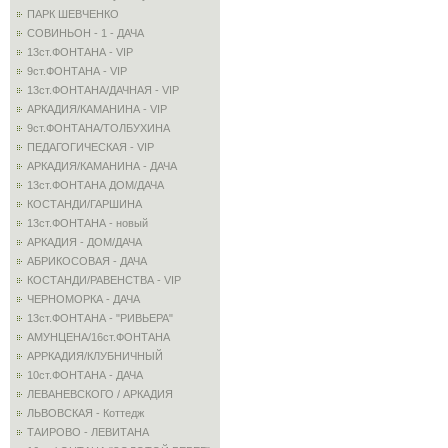
ПАРК ШЕВЧЕНКО
СОВИНЬОН - 1 - ДАЧА
13ст.ФОНТАНА - VIP
9ст.ФОНТАНА - VIP
13ст.ФОНТАНА/ДАЧНАЯ - VIP
АРКАДИЯ/КАМАНИНА - VIP
9ст.ФОНТАНА/ТОЛБУХИНА
ПЕДАГОГИЧЕСКАЯ - VIP
АРКАДИЯ/КАМАНИНА - ДАЧА
13ст.ФОНТАНА ДОМ/ДАЧА
КОСТАНДИ/ГАРШИНА
13ст.ФОНТАНА - новый
АРКАДИЯ - ДОМ/ДАЧА
АБРИКОСОВАЯ - ДАЧА
КОСТАНДИ/РАВЕНСТВА - VIP
ЧЕРНОМОРКА - ДАЧА
13ст.ФОНТАНА - "РИВЬЕРА"
АМУНЦЕНА/16ст.ФОНТАНА
АРРКАДИЯ/КЛУБНИЧНЫЙ
10ст.ФОНТАНА - ДАЧА
ЛЕВАНЕВСКОГО / АРКАДИЯ
ЛЬВОВСКАЯ - Коттедж
ТАИРОВО - ЛЕВИТАНА