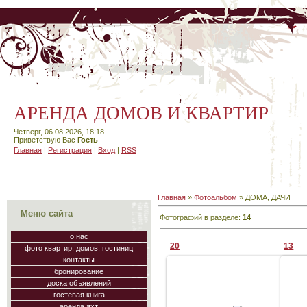
АРЕНДА ДОМОВ И КВАРТИР
Четверг, 06.08.2026, 18:18
Приветствую Вас
Гость
Главная
|
Регистрация
|
Вход
|
RSS
Главная
»
Фотоальбом
» ДОМА, ДАЧИ
Меню сайта
Фотографий в разделе
:
14
о нас
20
13
фото квартир, домов, гостиниц
контакты
бронирование
доска объявлений
гостевая книга
25.08.2009
аренда яхт