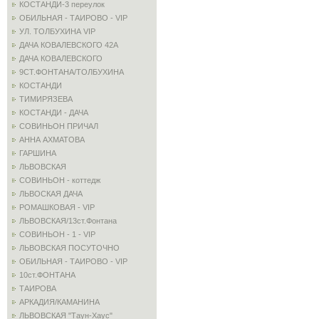
КОСТАНДИ-3 переулок
ОБИЛЬНАЯ - ТАИРОВО - VIP
УЛ. ТОЛБУХИНА VIP
ДАЧА КОВАЛЕВСКОГО 42А
ДАЧА КОВАЛЕВСКОГО
9СТ.ФОНТАНА/ТОЛБУХИНА
КОСТАНДИ
ТИМИРЯЗЕВА
КОСТАНДИ - ДАЧА
СОВИНЬОН ПРИЧАЛ
АННА АХМАТОВА
ГАРШИНА
ЛЬВОВСКАЯ
СОВИНЬОН - коттедж
ЛЬВОСКАЯ ДАЧА
РОМАШКОВАЯ - VIP
ЛЬВОВСКАЯ/13ст.Фонтана
СОВИНЬОН - 1 - VIP
ЛЬВОВСКАЯ ПОСУТОЧНО
ОБИЛЬНАЯ - ТАИРОВО - VIP
10ст.ФОНТАНА
ТАИРОВА
АРКАДИЯ/КАМАНИНА
ЛЬВОВСКАЯ "Таун-Хаус"