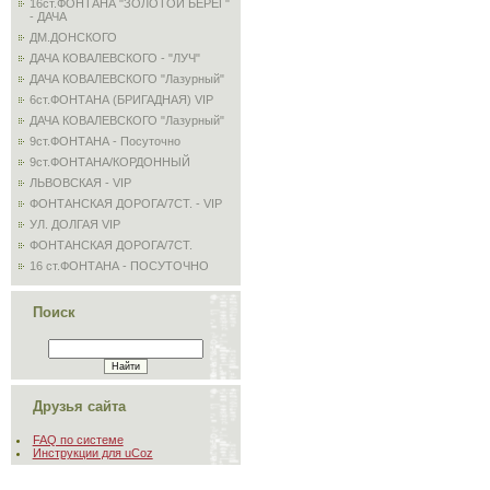
16ст.ФОНТАНА "ЗОЛОТОЙ БЕРЕГ"
- ДАЧА
ДМ.ДОНСКОГО
ДАЧА КОВАЛЕВСКОГО - "ЛУЧ"
ДАЧА КОВАЛЕВСКОГО "Лазурный"
6ст.ФОНТАНА (БРИГАДНАЯ) VIP
ДАЧА КОВАЛЕВСКОГО "Лазурный"
9ст.ФОНТАНА - Посуточно
9ст.ФОНТАНА/КОРДОННЫЙ
ЛЬВОВСКАЯ - VIP
ФОНТАНСКАЯ ДОРОГА/7СТ. - VIP
УЛ. ДОЛГАЯ VIP
ФОНТАНСКАЯ ДОРОГА/7СТ.
16 ст.ФОНТАНА - ПОСУТОЧНО
Поиск
Друзья сайта
FAQ по системе
Инструкции для uCoz