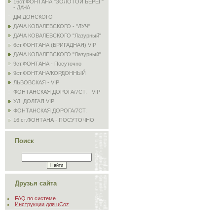
16ст.ФОНТАНА "ЗОЛОТОЙ БЕРЕГ"
- ДАЧА
ДМ.ДОНСКОГО
ДАЧА КОВАЛЕВСКОГО - "ЛУЧ"
ДАЧА КОВАЛЕВСКОГО "Лазурный"
6ст.ФОНТАНА (БРИГАДНАЯ) VIP
ДАЧА КОВАЛЕВСКОГО "Лазурный"
9ст.ФОНТАНА - Посуточно
9ст.ФОНТАНА/КОРДОННЫЙ
ЛЬВОВСКАЯ - VIP
ФОНТАНСКАЯ ДОРОГА/7СТ. - VIP
УЛ. ДОЛГАЯ VIP
ФОНТАНСКАЯ ДОРОГА/7СТ.
16 ст.ФОНТАНА - ПОСУТОЧНО
Поиск
Друзья сайта
FAQ по системе
Инструкции для uCoz