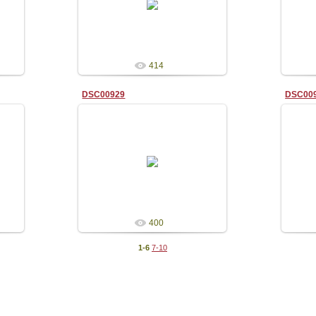
Admin
414
DSC00929
DSC00
05.09.2009
Admin
400
1-6
7-10