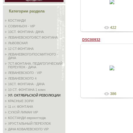
Admin
Категории раздела
КОСТАНДИ
СОВИНЬОН - VIP
422
10СТ. ФОНТАНА -ДАЧА
ЛЕВАНЕВСКОГО/8СТ.ФОНТАНА
DSC00932
ЛЬВОВСКАЯ
12 СТ.ФОНТАНА
ЛЕВАНЕВКОГО/ПОСМИТНОГО -
ДАЧА
7СТ.ФОНТАНА. ПЕДАГОГИЧЕСКИЙ
05.09.2009
ПЕРЕУЛОК - ДАЧА
Admin
ЛЕВАНЕВСКОГО - VIP
ЛЕВАНЕВСКОГО 4
16СТ. ФОНТАНА - ДАЧА
10 СТ. ФОНТАНА 1 комн
386
УЛ. ОКТЯБРЬСКОЙ РЕВОЛЮЦИИ
КРАСНЫЕ ЗОРИ
11 ст. ФОНТАНА
СУХОЙ ЛИМАН VIP
КОСТАНДИ еврокоттедж
ХРУСТАЛЬНЫЙ ПЕРЕУЛОК
ДАЧА КОВАЛЕВСКОГО VIP