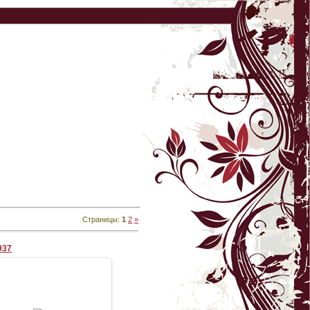
Страницы
:
1
2
»
937
05.09.2009