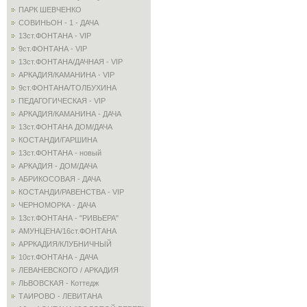
ПАРК ШЕВЧЕНКО
СОВИНЬОН - 1 - ДАЧА
13ст.ФОНТАНА - VIP
9ст.ФОНТАНА - VIP
13ст.ФОНТАНА/ДАЧНАЯ - VIP
АРКАДИЯ/КАМАНИНА - VIP
9ст.ФОНТАНА/ТОЛБУХИНА
ПЕДАГОГИЧЕСКАЯ - VIP
АРКАДИЯ/КАМАНИНА - ДАЧА
13ст.ФОНТАНА ДОМ/ДАЧА
КОСТАНДИ/ГАРШИНА
13ст.ФОНТАНА - новый
АРКАДИЯ - ДОМ/ДАЧА
АБРИКОСОВАЯ - ДАЧА
КОСТАНДИ/РАВЕНСТВА - VIP
ЧЕРНОМОРКА - ДАЧА
13ст.ФОНТАНА - "РИВЬЕРА"
АМУНЦЕНА/16ст.ФОНТАНА
АРРКАДИЯ/КЛУБНИЧНЫЙ
10ст.ФОНТАНА - ДАЧА
ЛЕВАНЕВСКОГО / АРКАДИЯ
ЛЬВОВСКАЯ - Коттедж
ТАИРОВО - ЛЕВИТАНА