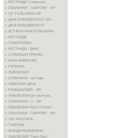
КОСТАНДИ-3 переулок
ОБИЛЬНАЯ - ТАИРОВО - VIP
УЛ. ТОЛБУХИНА VIP
ДАЧА КОВАЛЕВСКОГО 42А
ДАЧА КОВАЛЕВСКОГО
9СТ.ФОНТАНА/ТОЛБУХИНА
КОСТАНДИ
ТИМИРЯЗЕВА
КОСТАНДИ - ДАЧА
СОВИНЬОН ПРИЧАЛ
АННА АХМАТОВА
ГАРШИНА
ЛЬВОВСКАЯ
СОВИНЬОН - коттедж
ЛЬВОСКАЯ ДАЧА
РОМАШКОВАЯ - VIP
ЛЬВОВСКАЯ/13ст.Фонтана
СОВИНЬОН - 1 - VIP
ЛЬВОВСКАЯ ПОСУТОЧНО
ОБИЛЬНАЯ - ТАИРОВО - VIP
10ст.ФОНТАНА
ТАИРОВА
АРКАДИЯ/КАМАНИНА
ЛЬВОВСКАЯ "Таун-Хаус"