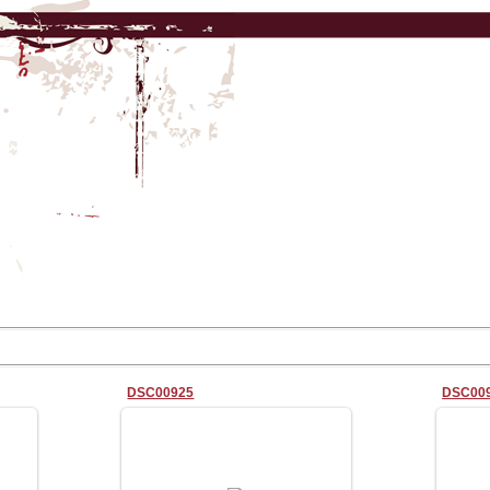
DSC00925
DSC00
05.09.2009