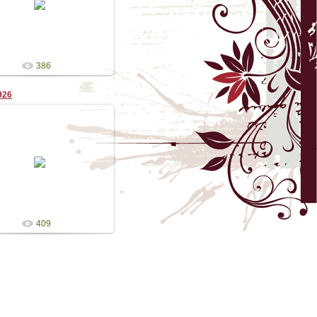
Admin
386
926
05.09.2009
Admin
409