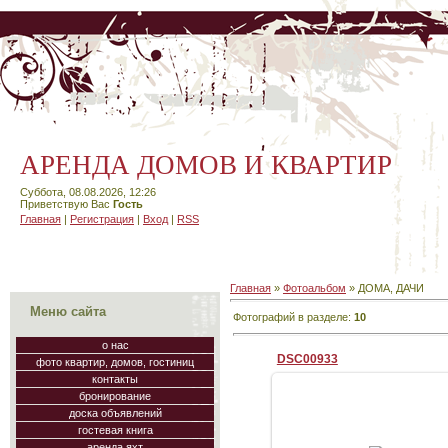
АРЕНДА ДОМОВ И КВАРТИР
Суббота, 08.08.2026, 12:26
Приветствую Вас
Гость
Главная
|
Регистрация
|
Вход
|
RSS
Главная
»
Фотоальбом
» ДОМА, ДАЧИ
Меню сайта
Фотографий в разделе
:
10
о нас
DSC00933
фото квартир, домов, гостиниц
контакты
бронирование
доска объявлений
гостевая книга
05.09.2009
аренда яхт