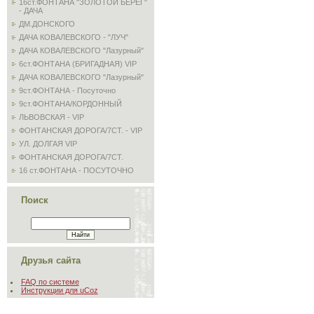
16ст.ФОНТАНА "ЗОЛОТОЙ БЕРЕГ"
- ДАЧА
ДМ.ДОНСКОГО
ДАЧА КОВАЛЕВСКОГО - "ЛУЧ"
ДАЧА КОВАЛЕВСКОГО "Лазурный"
6ст.ФОНТАНА (БРИГАДНАЯ) VIP
ДАЧА КОВАЛЕВСКОГО "Лазурный"
9ст.ФОНТАНА - Посуточно
9ст.ФОНТАНА/КОРДОННЫЙ
ЛЬВОВСКАЯ - VIP
ФОНТАНСКАЯ ДОРОГА/7СТ. - VIP
УЛ. ДОЛГАЯ VIP
ФОНТАНСКАЯ ДОРОГА/7СТ.
16 ст.ФОНТАНА - ПОСУТОЧНО
Поиск
Друзья сайта
FAQ по системе
Инструкции для uCoz