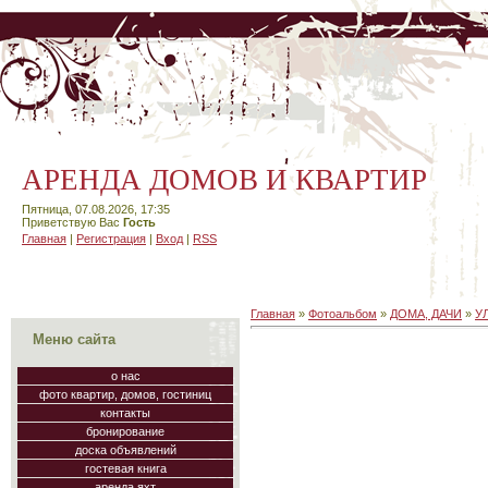
АРЕНДА ДОМОВ И КВАРТИР
Пятница, 07.08.2026, 17:35
Приветствую Вас
Гость
Главная
|
Регистрация
|
Вход
|
RSS
Главная
»
Фотоальбом
»
ДОМА, ДАЧИ
»
У
Меню сайта
о нас
фото квартир, домов, гостиниц
контакты
бронирование
доска объявлений
гостевая книга
аренда яхт