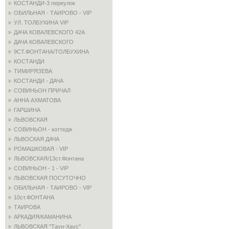
КОСТАНДИ-3 переулок
ОБИЛЬНАЯ - ТАИРОВО - VIP
УЛ. ТОЛБУХИНА VIP
ДАЧА КОВАЛЕВСКОГО 42А
ДАЧА КОВАЛЕВСКОГО
9СТ.ФОНТАНА/ТОЛБУХИНА
КОСТАНДИ
ТИМИРЯЗЕВА
КОСТАНДИ - ДАЧА
СОВИНЬОН ПРИЧАЛ
АННА АХМАТОВА
ГАРШИНА
ЛЬВОВСКАЯ
СОВИНЬОН - коттедж
ЛЬВОСКАЯ ДАЧА
РОМАШКОВАЯ - VIP
ЛЬВОВСКАЯ/13ст.Фонтана
СОВИНЬОН - 1 - VIP
ЛЬВОВСКАЯ ПОСУТОЧНО
ОБИЛЬНАЯ - ТАИРОВО - VIP
10ст.ФОНТАНА
ТАИРОВА
АРКАДИЯ/КАМАНИНА
ЛЬВОВСКАЯ "Таун-Хаус"