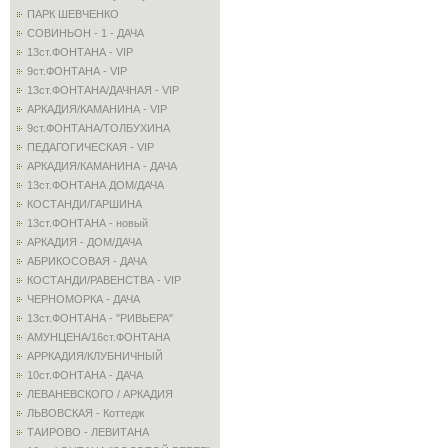
ПАРК ШЕВЧЕНКО
СОВИНЬОН - 1 - ДАЧА
13ст.ФОНТАНА - VIP
9ст.ФОНТАНА - VIP
13ст.ФОНТАНА/ДАЧНАЯ - VIP
АРКАДИЯ/КАМАНИНА - VIP
9ст.ФОНТАНА/ТОЛБУХИНА
ПЕДАГОГИЧЕСКАЯ - VIP
АРКАДИЯ/КАМАНИНА - ДАЧА
13ст.ФОНТАНА ДОМ/ДАЧА
КОСТАНДИ/ГАРШИНА
13ст.ФОНТАНА - новый
АРКАДИЯ - ДОМ/ДАЧА
АБРИКОСОВАЯ - ДАЧА
КОСТАНДИ/РАВЕНСТВА - VIP
ЧЕРНОМОРКА - ДАЧА
13ст.ФОНТАНА - "РИВЬЕРА"
АМУНЦЕНА/16ст.ФОНТАНА
АРРКАДИЯ/КЛУБНИЧНЫЙ
10ст.ФОНТАНА - ДАЧА
ЛЕВАНЕВСКОГО / АРКАДИЯ
ЛЬВОВСКАЯ - Коттедж
ТАИРОВО - ЛЕВИТАНА