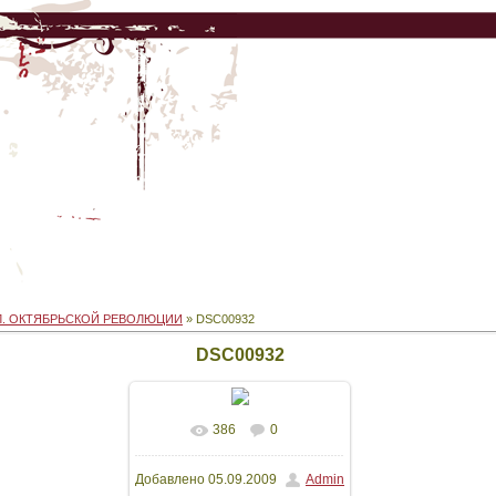
Л. ОКТЯБРЬСКОЙ РЕВОЛЮЦИИ
» DSC00932
DSC00932
386
0
В реальном размере
Добавлено
05.09.2009
Admin
3264x2448
/ 1862.7Kb