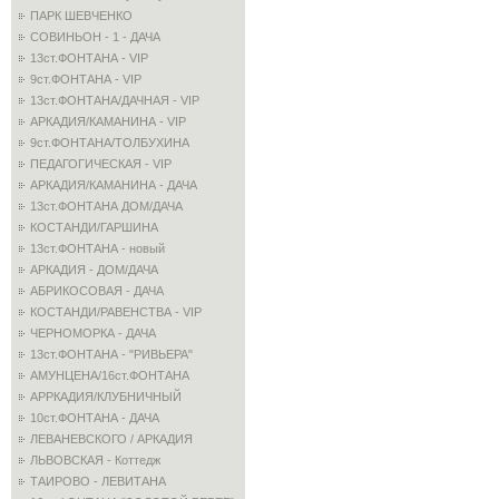
ПАРК ШЕВЧЕНКО
СОВИНЬОН - 1 - ДАЧА
13ст.ФОНТАНА - VIP
9ст.ФОНТАНА - VIP
13ст.ФОНТАНА/ДАЧНАЯ - VIP
АРКАДИЯ/КАМАНИНА - VIP
9ст.ФОНТАНА/ТОЛБУХИНА
ПЕДАГОГИЧЕСКАЯ - VIP
АРКАДИЯ/КАМАНИНА - ДАЧА
13ст.ФОНТАНА ДОМ/ДАЧА
КОСТАНДИ/ГАРШИНА
13ст.ФОНТАНА - новый
АРКАДИЯ - ДОМ/ДАЧА
АБРИКОСОВАЯ - ДАЧА
КОСТАНДИ/РАВЕНСТВА - VIP
ЧЕРНОМОРКА - ДАЧА
13ст.ФОНТАНА - "РИВЬЕРА"
АМУНЦЕНА/16ст.ФОНТАНА
АРРКАДИЯ/КЛУБНИЧНЫЙ
10ст.ФОНТАНА - ДАЧА
ЛЕВАНЕВСКОГО / АРКАДИЯ
ЛЬВОВСКАЯ - Коттедж
ТАИРОВО - ЛЕВИТАНА