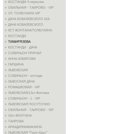
КОСТАНДИ-3 переулок
ОБИЛЬНАЯ - ТАИРОВО - VIP
УЛ. ТОЛБУХИНА VIP
ДАЧА КОВАЛЕВСКОГО 42А
ДАЧА КОВАЛЕВСКОГО
9СТ.ФОНТАНА/ТОЛБУХИНА
КОСТАНДИ
ТИМИРЯЗЕВА
КОСТАНДИ - ДАЧА
СОВИНЬОН ПРИЧАЛ
АННА АХМАТОВА
ГАРШИНА
ЛЬВОВСКАЯ
СОВИНЬОН - коттедж
ЛЬВОСКАЯ ДАЧА
РОМАШКОВАЯ - VIP
ЛЬВОВСКАЯ/13ст.Фонтана
СОВИНЬОН - 1 - VIP
ЛЬВОВСКАЯ ПОСУТОЧНО
ОБИЛЬНАЯ - ТАИРОВО - VIP
10ст.ФОНТАНА
ТАИРОВА
АРКАДИЯ/КАМАНИНА
ЛЬВОВСКАЯ "Таун-Хаус"