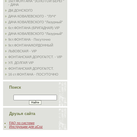
16ст.ФОНТАНА "ЗОЛОТОЙ БЕРЕГ"
- ДАЧА
ДМ.ДОНСКОГО
ДАЧА КОВАЛЕВСКОГО - "ЛУЧ"
ДАЧА КОВАЛЕВСКОГО "Лазурный"
6ст.ФОНТАНА (БРИГАДНАЯ) VIP
ДАЧА КОВАЛЕВСКОГО "Лазурный"
9ст.ФОНТАНА - Посуточно
9ст.ФОНТАНА/КОРДОННЫЙ
ЛЬВОВСКАЯ - VIP
ФОНТАНСКАЯ ДОРОГА/7СТ. - VIP
УЛ. ДОЛГАЯ VIP
ФОНТАНСКАЯ ДОРОГА/7СТ.
16 ст.ФОНТАНА - ПОСУТОЧНО
Поиск
Друзья сайта
FAQ по системе
Инструкции для uCoz