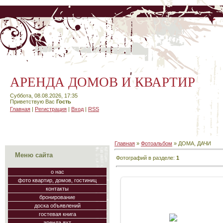
АРЕНДА ДОМОВ И КВАРТИР
Суббота, 08.08.2026, 17:35
Приветствую Вас
Гость
Главная
|
Регистрация
|
Вход
|
RSS
Главная
»
Фотоальбом
» ДОМА, ДАЧИ
Меню сайта
Фотографий в разделе
:
1
о нас
фото квартир, домов, гостиниц
контакты
бронирование
доска объявлений
11.01.2010
гостевая книга
аренда яхт