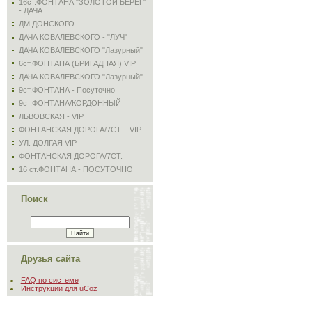
16ст.ФОНТАНА "ЗОЛОТОЙ БЕРЕГ"
- ДАЧА
ДМ.ДОНСКОГО
ДАЧА КОВАЛЕВСКОГО - "ЛУЧ"
ДАЧА КОВАЛЕВСКОГО "Лазурный"
6ст.ФОНТАНА (БРИГАДНАЯ) VIP
ДАЧА КОВАЛЕВСКОГО "Лазурный"
9ст.ФОНТАНА - Посуточно
9ст.ФОНТАНА/КОРДОННЫЙ
ЛЬВОВСКАЯ - VIP
ФОНТАНСКАЯ ДОРОГА/7СТ. - VIP
УЛ. ДОЛГАЯ VIP
ФОНТАНСКАЯ ДОРОГА/7СТ.
16 ст.ФОНТАНА - ПОСУТОЧНО
Поиск
Друзья сайта
FAQ по системе
Инструкции для uCoz