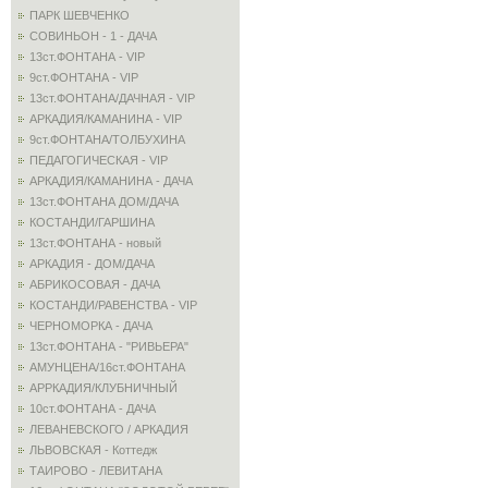
ПАРК ШЕВЧЕНКО
СОВИНЬОН - 1 - ДАЧА
13ст.ФОНТАНА - VIP
9ст.ФОНТАНА - VIP
13ст.ФОНТАНА/ДАЧНАЯ - VIP
АРКАДИЯ/КАМАНИНА - VIP
9ст.ФОНТАНА/ТОЛБУХИНА
ПЕДАГОГИЧЕСКАЯ - VIP
АРКАДИЯ/КАМАНИНА - ДАЧА
13ст.ФОНТАНА ДОМ/ДАЧА
КОСТАНДИ/ГАРШИНА
13ст.ФОНТАНА - новый
АРКАДИЯ - ДОМ/ДАЧА
АБРИКОСОВАЯ - ДАЧА
КОСТАНДИ/РАВЕНСТВА - VIP
ЧЕРНОМОРКА - ДАЧА
13ст.ФОНТАНА - "РИВЬЕРА"
АМУНЦЕНА/16ст.ФОНТАНА
АРРКАДИЯ/КЛУБНИЧНЫЙ
10ст.ФОНТАНА - ДАЧА
ЛЕВАНЕВСКОГО / АРКАДИЯ
ЛЬВОВСКАЯ - Коттедж
ТАИРОВО - ЛЕВИТАНА