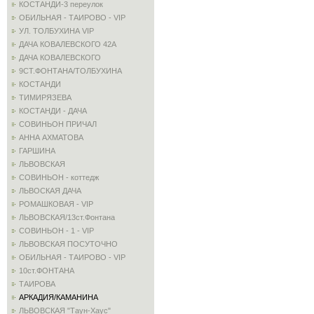
КОСТАНДИ-3 переулок
ОБИЛЬНАЯ - ТАИРОВО - VIP
УЛ. ТОЛБУХИНА VIP
ДАЧА КОВАЛЕВСКОГО 42А
ДАЧА КОВАЛЕВСКОГО
9СТ.ФОНТАНА/ТОЛБУХИНА
КОСТАНДИ
ТИМИРЯЗЕВА
КОСТАНДИ - ДАЧА
СОВИНЬОН ПРИЧАЛ
АННА АХМАТОВА
ГАРШИНА
ЛЬВОВСКАЯ
СОВИНЬОН - коттедж
ЛЬВОСКАЯ ДАЧА
РОМАШКОВАЯ - VIP
ЛЬВОВСКАЯ/13ст.Фонтана
СОВИНЬОН - 1 - VIP
ЛЬВОВСКАЯ ПОСУТОЧНО
ОБИЛЬНАЯ - ТАИРОВО - VIP
10ст.ФОНТАНА
ТАИРОВА
АРКАДИЯ/КАМАНИНА
ЛЬВОВСКАЯ "Таун-Хаус"