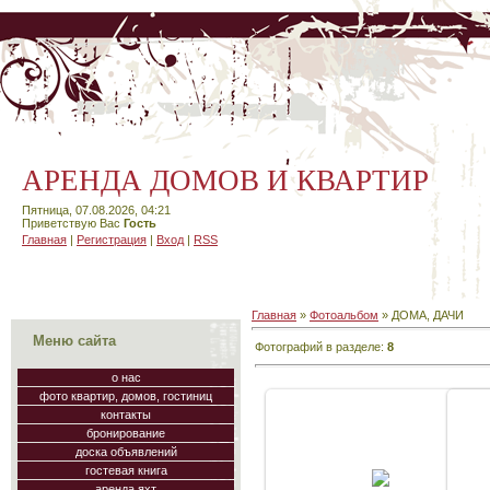
АРЕНДА ДОМОВ И КВАРТИР
Пятница, 07.08.2026, 04:21
Приветствую Вас
Гость
Главная
|
Регистрация
|
Вход
|
RSS
Главная
»
Фотоальбом
» ДОМА, ДАЧИ
Меню сайта
Фотографий в разделе
:
8
о нас
фото квартир, домов, гостиниц
контакты
бронирование
доска объявлений
16.05.2010
гостевая книга
аренда яхт